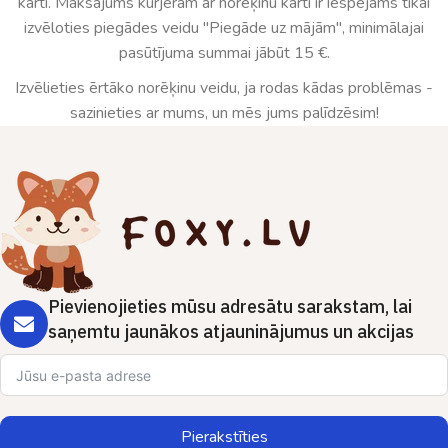
karti. Maksājums kurjeram ar norēķinu karti ir iespējams tikai
izvēloties piegādes veidu "Piegāde uz mājām", minimālajai
pasūtījuma summai jābūt 15 €.
Izvēlieties ērtāko norēķinu veidu, ja rodas kādas problēmas -
sazinieties ar mums, un mēs jums palīdzēsim!
Pievienojieties mūsu adresātu sarakstam, lai
saņemtu jaunākos atjauninājumus un akcijas
Pierakstīties