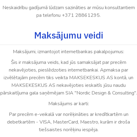
Neskaidrību gadījumā lūdzam sazināties ar mūsu konsultantiem
pa telefonu +371
28861295
.
Maksājumu veidi
Maksājumi, izmantojot internetbankas pakalpojumus:
Šis ir maksājuma veids, kad jūs samaksājat par precēm
nekavējoties, pieslēdzoties internetbankai. Apmaksa par
izvēlētajām precēm tiks veikta MAKSEKESKUS AS kontā, un
MAKSEKESKUS AS nekavējoties ieskaitīs jūsu naudu
pārskaitījuma gala saņēmējam SIA "Nordic Design & Consulting".
Maksājums ar karti:
Par precēm e-veikalā var norēķināties ar kredītkartēm un
debetkartēm - VISA, MasterCard, Maestro, kurām ir droša
tiešsaistes norēķinu iespēja.