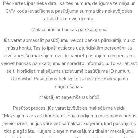
Pēc kartes īpašnieka datu, kartes numura, derīguma termiņa un
CVV koda ievadīšanas, pasūtījuma summa tiks nekavējoties
atskaitīta no viņa konta.
Maksājums ar bankas pārskaitījumu:
Jūs varat apmaksāt pasūtījumu, veicot bankas pārskaitījumu uz
mūsu kontu. Tas jo īpaši attiecas uz juridiskām personām. Ja
izvēlaties šo maksājuma veidu, veiciet pasūtījumu un pēc tam
veiciet bankas pārskaitījumu ar norādīto informāciju. To var atrast
šeit. Norādiet maksājuma uzdevumā pasūtījuma ID numuru.
Uzmanību! Pasūtījums tiek izpildīts tikai pēc maksājuma
saņemšanas.
Maksājiet saņemšanas brīdī:
Pasūtot preces, jūs varat izvēlēties maksājuma veidu
"Maksājums ar karti kurjeram". Šajā gadījumā maksājums nebūs
jāveic uzreiz, un jūs varēsiet samaksāt kurjeram, kad pasūtījums
tiks piegādāts. Kurjers pieņem maksājumu tikai ar maksājumu