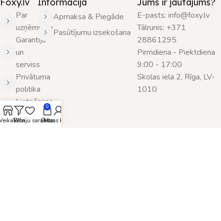
Foxy.lv
Informācija
Jums ir jautājums?
Par
E-pasts: info@foxy.lv
Apmaksa & Piegāde
uzņēmumu
Tālrunis: +371
Pasūtījumu izsekošana
Garantija
28861295
un
Pirmdiena - Piektdiena
serviss
9:00 - 17:00
Privātuma
Skolas iela 2, Rīga, LV-
politika
1010
Lietošanas
0
noteikumi
Veikals
Vēlmju saraksts
Filtri
Grozs
Mans konts
Sazināties
ar mums
SIA Nordic Design & Consulting
© 2025 Visas tiesības
aizsargātas. Kopēt informāciju bez administrācijas piekrišanas ir
aizliegts