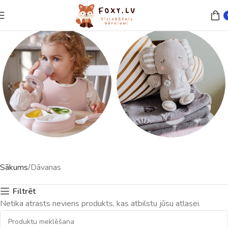
Trauki un piederumi
Rotaļlietas
Sākums
Dāvanas
23 preces
121 preces
Filtrēt
Netika atrasts neviens produkts, kas atbilstu jūsu atlasei.