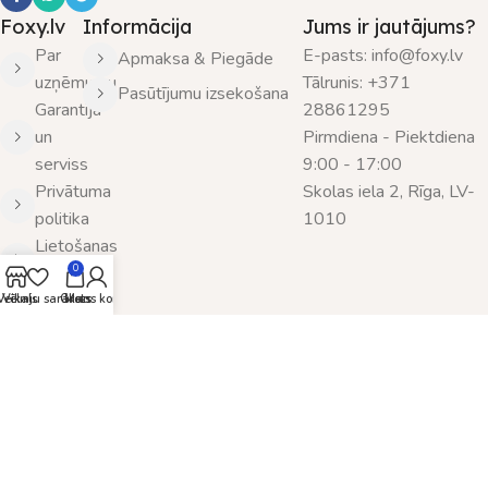
Foxy.lv
Informācija
Jums ir jautājums?
Par
E-pasts: info@foxy.lv
Apmaksa & Piegāde
uzņēmumu
Tālrunis: +371
Pasūtījumu izsekošana
Garantija
28861295
un
Pirmdiena - Piektdiena
serviss
9:00 - 17:00
Privātuma
Skolas iela 2, Rīga, LV-
politika
1010
Lietošanas
noteikumi
0
Sazināties
Veikals
Vēlmju saraksts
Grozs
Mans konts
ar mums
SIA Nordic Design & Consulting
© 2025 Visas tiesības
aizsargātas. Kopēt informāciju bez administrācijas piekrišanas ir
aizliegts