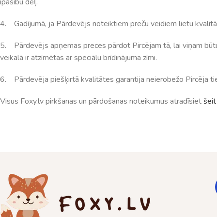
īpašību dēļ.
4. Gadījumā, ja Pārdevējs noteiktiem preču veidiem lietu kvalitāte
5. Pārdevējs apņemas preces pārdot Pircējam tā, lai viņam būtu s
veikalā ir atzīmētas ar speciālu brīdinājuma zīmi.
6. Pārdevēja piešķirtā kvalitātes garantija neierobežo Pircēja tie
Visus Foxy.lv pirkšanas un pārdošanas noteikumus atradīsiet
šeit