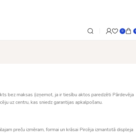
0
ikts bez maksas (izņemot, ja ir tiesību aktos paredzēti Pārdevēja
cēju uz centru, kas sniedz garantijas apkalpošanu.
ālajam preču izmēram, formai un krāsai Pircēja izmantotā displeja