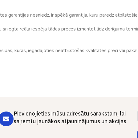
s garantijas nesniedz, ir spēkā garantija, kuru paredz atbilstošie 
niegta reāla iespēja tādas preces izmantot līdz derīguma termiņa 
sības, kuras, iegādājoties neatbilstošas kvalitātes preci vai pakal
Pievienojieties mūsu adresātu sarakstam, lai
saņemtu jaunākos atjauninājumus un akcijas