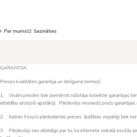
Par mums
Sazināties
GARANTIJA
Preces kvalitātes garantija un derīguma termiņš
1. Visām precēm tiek piemēroti ražotāja noteiktie garantijas term
atbildību atceļoši apstākļi). Pārdevējs nesniedz preču garantija
2. Katras Foxy.lv pārdodamās preces īpašības vispārīgi tiek norā
3. Pārdevējs nav atbildīgs par to, ka interneta veikalā esošās pr