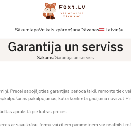
Sākumlapa
Veikals
Izpārdošana
Dāvanas
Latviešu
Garantija un serviss
Sākums
Garantija un serviss
iņi. Precei sabojājoties garantijas perioda laikā, remonts tiek ve
s apkalpošanas pakalpojumus, katrā konkrētā gadījumā novirzot Pir
dītas aprakstā pie katras preces.
eces ar savu krāsu, formu vai citiem parametriem var neatbilst re