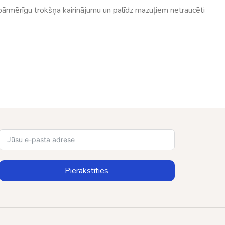
pārmērīgu trokšņa kairinājumu un palīdz mazuļiem netraucēti
Pierakstīties