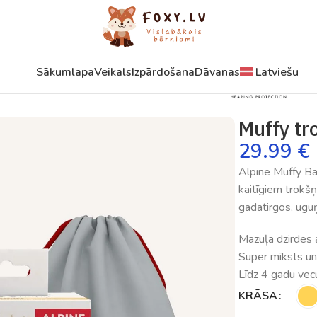
Sākumlapa
Veikals
Izpārdošana
Dāvanas
Latviešu
Muffy tr
29.99
€
Alpine Muffy Baby
kaitīgiem trokš
gadatirgos, ugu
Mazuļa dzirdes 
Super mīksts un
Līdz 4 gadu ve
KRĀSA