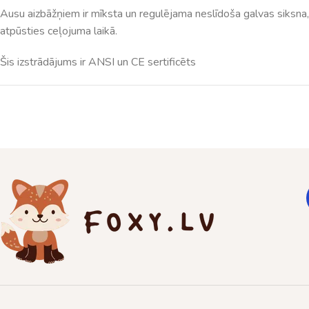
Ausu aizbāžņiem ir mīksta un regulējama neslīdoša galvas siksna,
atpūsties ceļojuma laikā.
Šis izstrādājums ir ANSI un CE sertificēts