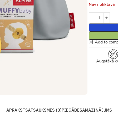
Nav noliktavā
Add to com
Augstākā kv
APRAKSTS
ATSAUKSMES (0)
PIEGĀDE
SAMAZINĀJUMS