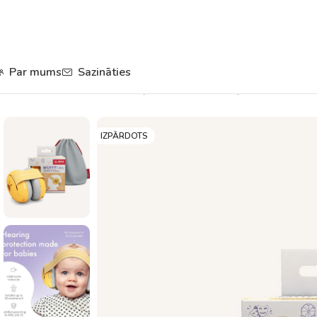
Par mums
Sazināties
Sākums
Drošība
Muffy trokšņu slāpējošas austiņas
IZPĀRDOTS