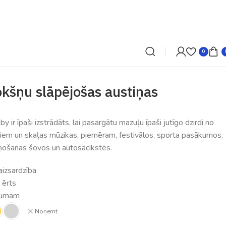
0
okšņu slāpējošas austiņas
 ir īpaši izstrādāts, lai pasargātu mazuļu īpaši jutīgo dzirdi no
ņiem un skaļas mūzikas, piemēram, festivālos, sporta pasākumos,
ņošanas šovos un autosacīkstēs.
aizsardzība
 ērts
cumam
Noņemt