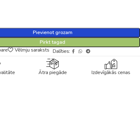
Pievienot grozam
Pirkt tagad
pare
Vēlmju saraksts
Dalīties:
alitāte
Ātra piegāde
Izdevīgākās cenas