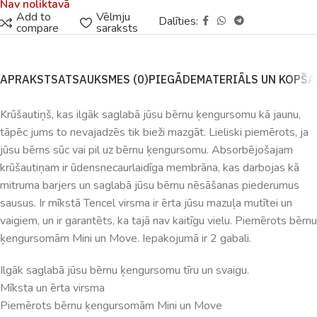
Nav noliktavā
Add to
Vēlmju
Dalīties:
compare
saraksts
APRAKSTS
ATSAUKSMES (0)
PIEGĀDE
MATERIĀLS UN KOPŠ
Krūšautiņš, kas ilgāk saglabā jūsu bērnu ķengursomu kā jaunu,
tāpēc jums to nevajadzēs tik bieži mazgāt. Lieliski piemērots, ja
jūsu bērns sūc vai pil uz bērnu ķengursomu. Absorbējošajam
krūšautiņam ir ūdensnecaurlaidīga membrāna, kas darbojas kā
mitruma barjers un saglabā jūsu bērnu nēsāšanas piederumus
sausus. Ir mīkstā Tencel virsma ir ērta jūsu mazuļa mutītei un
vaigiem, un ir garantēts, ka tajā nav kaitīgu vielu. Piemērots bērnu
ķengursomām Mini un Move. Iepakojumā ir 2 gabali.
Ilgāk saglabā jūsu bērnu ķengursomu tīru un svaigu.
Mīksta un ērta virsma
Piemērots bērnu ķengursomām Mini un Move