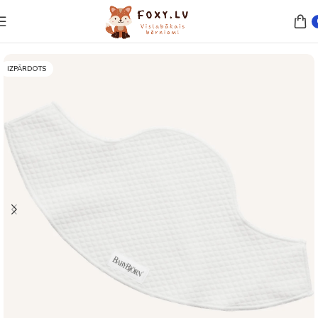
Sākums
Ķengursomas un piederumi
IZPĀRDOTS