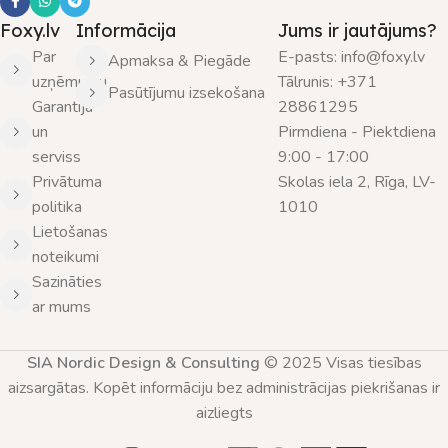
Foxy.lv
Informācija
Jums ir jautājums?
Par
E-pasts: info@foxy.lv
Apmaksa & Piegāde
uzņēmumu
Tālrunis: +371
Pasūtījumu izsekošana
Garantija
28861295
un
Pirmdiena - Piektdiena
serviss
9:00 - 17:00
Privātuma
Skolas iela 2, Rīga, LV-
politika
1010
Lietošanas
noteikumi
Sazināties
ar mums
SIA Nordic Design & Consulting
© 2025 Visas tiesības
aizsargātas. Kopēt informāciju bez administrācijas piekrišanas ir
aizliegts