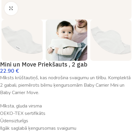
Palielināt
Mini un Move Priekšauts , 2 gab
22.90
€
Mīksts krūštautiņš, kas nodrošina svaigumu un tīrību. Komplektā
2 gabali, piemērots bērnu ķengursomām Baby Carrier Mini un
Baby Carrier Move.
Mīksta, gluda virsma
OEKO-TEX sertifikāts
Ūdensizturīgs
Ilgāk saglabā ķengursomas svaigumu