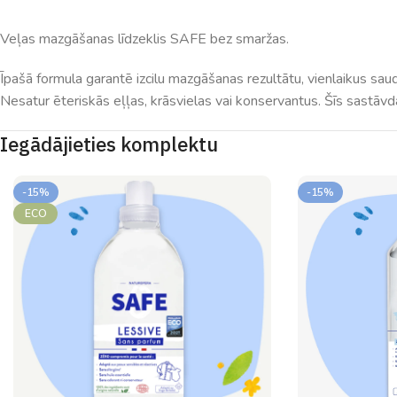
Veļas mazgāšanas līdzeklis SAFE bez smaržas.
Īpašā formula garantē izcilu mazgāšanas rezultātu, vienlaikus sau
Nesatur ēteriskās eļļas, krāsvielas vai konservantus.
Šīs sastāvd
Iegādājieties komplektu
-15%
-15%
ECO