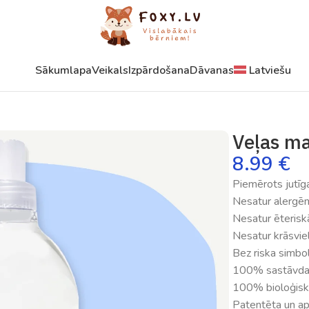
Sākumlapa
Veikals
Izpārdošana
Dāvanas
Latviešu
s līdzeklis bez smaržas 1L
Veļas ma
8.99
€
Piemērots jutīga
Nesatur alergē
Nesatur ēterisk
Nesatur krāsvie
Bez riska simbo
100% sastāvdaļu
100% bioloģisk
Patentēta un aps