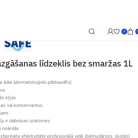
0
zgāšanas līdzeklis bez smaržas 1L
i ādai (dermatoloģiski pārbaudīts)
nus
ās eļļas
las vai konservantus
liem
 ir dabiskas izcelsmes
i noārdās
tiprināta efektivitāte profesionālā vidē (bērnudārzos, skolās)