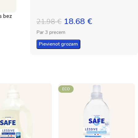
is bez
18.68
€
21.98
€
Par 3 precem
Pievienot grozam
ECO