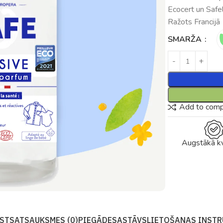
Ecocert un Safeli
Ražots Francijā
SMARŽA
Add to com
Augstākā kv
STS
ATSAUKSMES (0)
PIEGĀDE
SASTĀVS
LIETOŠANAS INSTR