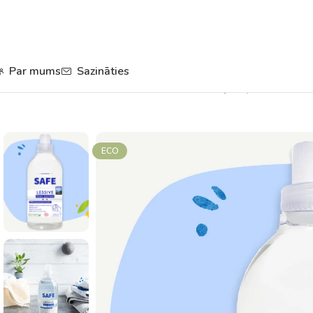
Par mums
Sazināties
Sākums
Aprūpe un higiēna
Mazgāšanas līdzekļi
Veļas mazgāšana
ECO