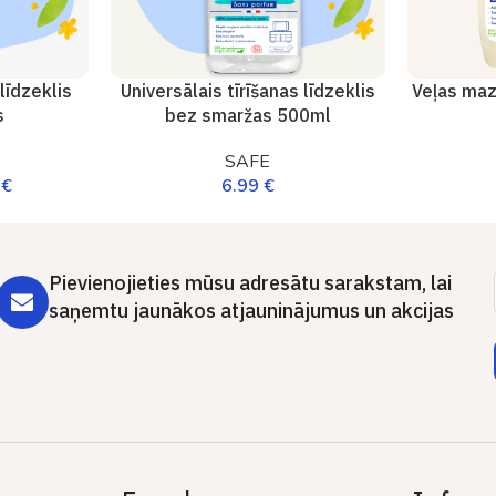
īdzeklis
Universālais tīrīšanas līdzeklis
Veļas maz
s
bez smaržas 500ml
SAFE
0
€
6.99
€
Pievienojieties mūsu adresātu sarakstam, lai
saņemtu jaunākos atjauninājumus un akcijas