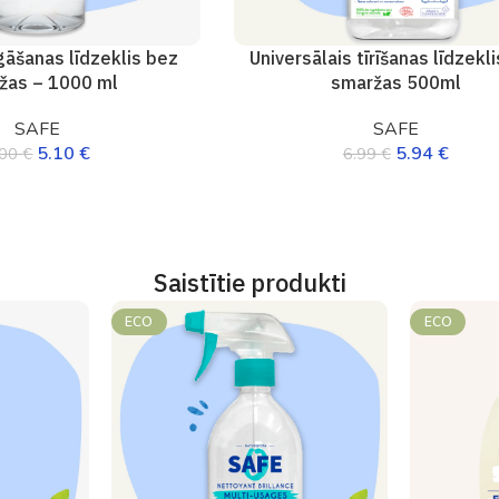
āšanas līdzeklis bez
Universālais tīrīšanas līdzekl
žas – 1000 ml
smaržas 500ml
SAFE
SAFE
5.10
€
5.94
€
.00
€
6.99
€
Saistītie produkti
ECO
ECO