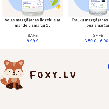
Veļas mazgāšanas līdzeklis ar
Trauku mazgāšanas l
mandeļu smaržu 1L
bez smarža
SAFE
SAFE
9.99
€
3.50
€
–
6.0