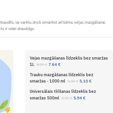
rbaudīts, lai varētu droši izmantot arī bērnu veļas mazgāšanai.
 ir videi draudzīgs.
Veļas mazgāšanas līdzeklis bez smaržas
1L
7.64
€
8.99
€
Trauku mazgāšanas līdzeklis bez
smaržas - 1000 ml
5.10
€
6.00
€
Universālais tīrīšanas līdzeklis bez
smaržas 500ml
5.94
€
6.99
€