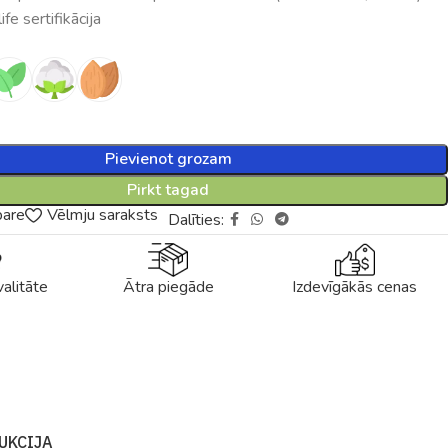
fe sertifikācija
Pievienot grozam
Pirkt tagad
pare
Vēlmju saraksts
Dalīties:
alitāte
Ātra piegāde
Izdevīgākās cenas
UKCIJA