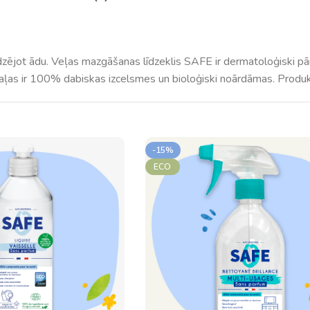
dzējot ādu.
Veļas mazgāšanas līdzeklis SAFE
ir dermatoloģiski pā
aļas ir 100% dabiskas izcelsmes un bioloģiski noārdāmas. Produkts
-15%
ECO