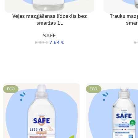
Veļas mazgāšanas līdzeklis bez
Trauku mazg
smaržas 1L
smar
SAFE
7.64
€
8.99
€
6
ECO
ECO