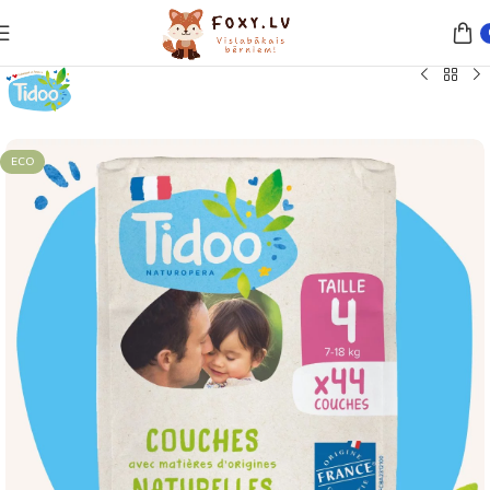
Sākums
Aprūpe un higiēna
Autiņbiksītes, autiņi, salvetes
ECO