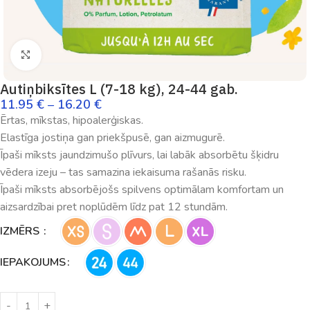
Palielināt
Autiņbiksītes L (7-18 kg), 24-44 gab.
11.95
€
–
16.20
€
Ērtas, mīkstas, hipoalerģiskas.
Elastīga jostiņa gan priekšpusē, gan aizmugurē.
Īpaši mīksts jaundzimušo plīvurs, lai labāk absorbētu šķidru
vēdera izeju – tas samazina iekaisuma rašanās risku.
Īpaši mīksts absorbējošs spilvens optimālam komfortam un
aizsardzībai pret noplūdēm līdz pat 12 stundām.
IZMĒRS
IEPAKOJUMS