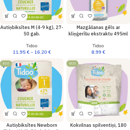
Autiņbiksītes M (4-9 kg), 27-
Mazgāšanas gēls ar
50 gab.
kliņģerīšu ekstraktu 495ml
Tidoo
Tidoo
11.95
€
–
16.20
€
8.99
€
ECO
ECO
Autiņbiksītes Newborn
Kokvilnas spilventiņi, 180