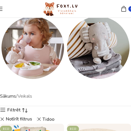
Trauki un piederumi
Rotaļlietas
Sākums
Veikals
23 preces
121 preces
Filtrēt
Notīrīt filtrus
Tidoo
ECO
ECO