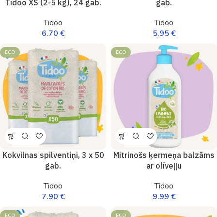
Tidoo XS (2-5 kg), 24 gab.
gab.
Tidoo
Tidoo
6.70
€
5.95
€
ECO
ECO
Kokvilnas spilventiņi, 3 x 50
Mitrinošs ķermeņa balzāms
gab.
ar olīveļļu
Tidoo
Tidoo
7.90
€
9.99
€
ECO
ECO