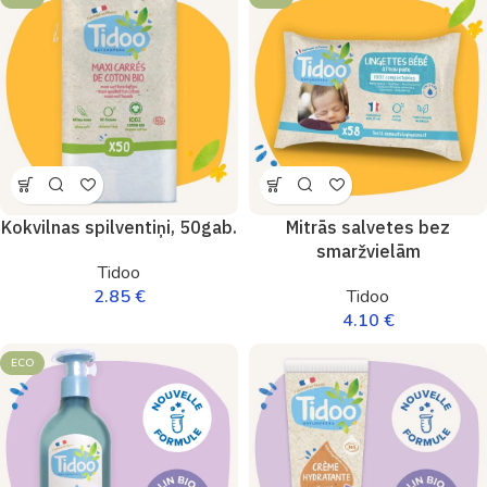
Kokvilnas spilventiņi, 50gab.
Mitrās salvetes bez
smaržvielām
Tidoo
2.85
€
Tidoo
4.10
€
ECO