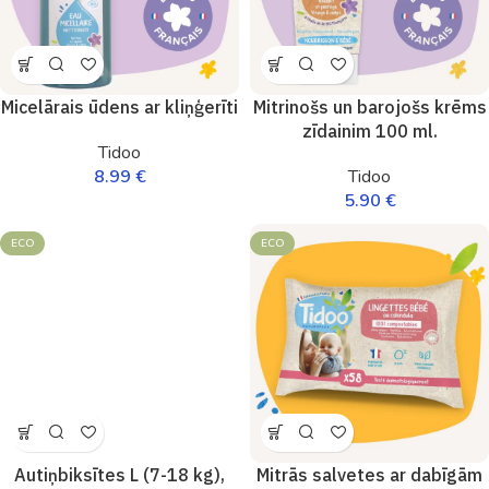
Micelārais ūdens ar kliņģerīti
Mitrinošs un barojošs krēms
zīdainim 100 ml.
Tidoo
8.99
€
Tidoo
5.90
€
ECO
ECO
Autiņbiksītes L (7-18 kg),
Mitrās salvetes ar dabīgām