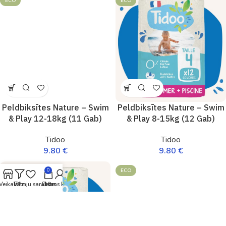
ECO
ECO
Peldbiksītes Nature – Swim
Peldbiksītes Nature – Swim
& Play 12-18kg (11 Gab)
& Play 8-15kg (12 Gab)
Tidoo
Tidoo
9.80
€
9.80
€
ECO
ECO
0
Veikals
Vēlmju saraksts
Filtri
Grozs
Mans konts