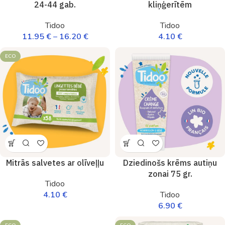
24-44 gab.
kliņģerītēm
Tidoo
Tidoo
11.95
€
–
16.20
€
4.10
€
ECO
Mitrās salvetes ar olīveļļu
Dziedinošs krēms autiņu
zonai 75 gr.
Tidoo
4.10
€
Tidoo
6.90
€