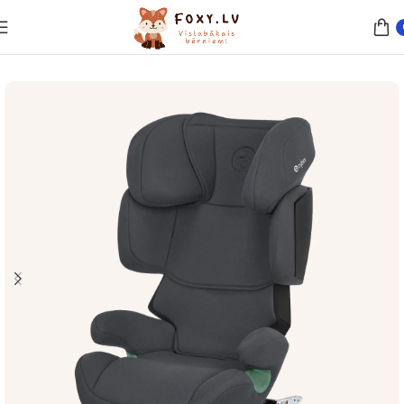
Sākums
Drošība
Autokrēsli