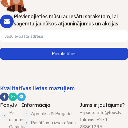
Pievienojieties mūsu adresātu sarakstam, lai
saņemtu jaunākos atjauninājumus un akcijas
Pierakstīties
Kvalitatīvas lietas mazuļiem
Foxy.lv
Informācija
Jums ir jautājums?
Par
E-pasts: info@foxy.lv
Apmaksa & Piegāde
uzņēmumu
Tālrunis: +371
Pasūtījumu izsekošana
Garantija
28861295