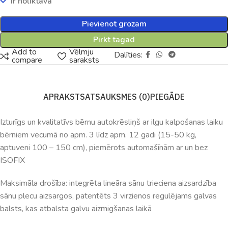
Ir noliktavā
Pievienot grozam
Pirkt tagad
Add to
Vēlmju
Dalīties:
compare
saraksts
APRAKSTS
ATSAUKSMES (0)
PIEGĀDE
Izturīgs un kvalitatīvs bērnu autokrēsliņš ar ilgu kalpošanas laiku
bērniem vecumā no apm. 3 līdz apm. 12 gadi (15-50 kg,
aptuveni 100 – 150 cm), piemērots automašīnām ar un bez
ISOFIX
Maksimāla drošība: integrēta lineāra sānu trieciena aizsardzība
sānu plecu aizsargos, patentēts 3 virzienos regulējams galvas
balsts, kas atbalsta galvu aizmigšanas laikā