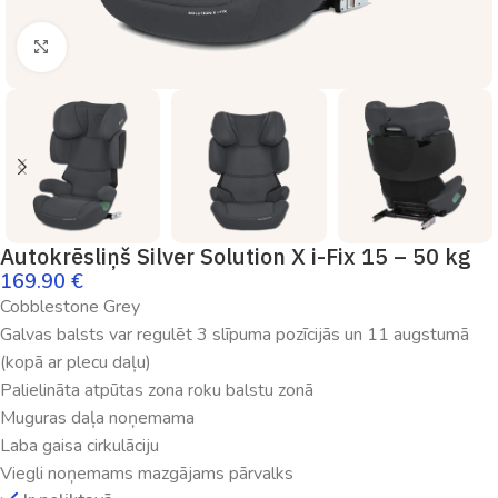
Palielināt
Autokrēsliņš Silver Solution X i-Fix 15 – 50 kg
169.90
€
Cobblestone Grey
Galvas balsts var regulēt 3 slīpuma pozīcijās un 11 augstumā
(kopā ar plecu daļu)
Palielināta atpūtas zona roku balstu zonā
Muguras daļa noņemama
Laba gaisa cirkulāciju
Viegli noņemams mazgājams pārvalks