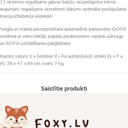
11 virzienos regulējams galvas balsts, lai pielāgotos bērna
augumam, regulējams atzveltnes slīpums optimālai pielāgošanai
transportlīdzekļa sēdeklim
Viegla un stabila piestiprināšana automašīnā, pateicoties ISOFIX
sistēmai ar vienu klikšķi, papildu piederumiem: vasaras pārsegs
un ISOFIX uzstādīšanas palīglīdzekļi
Kastes saturs: 1 x Solution X i-Fix autokrēsliņš, izmēri (G x P x
A): 38 x 47 x 64 cm, svars: 7 kg
Saistītie produkti