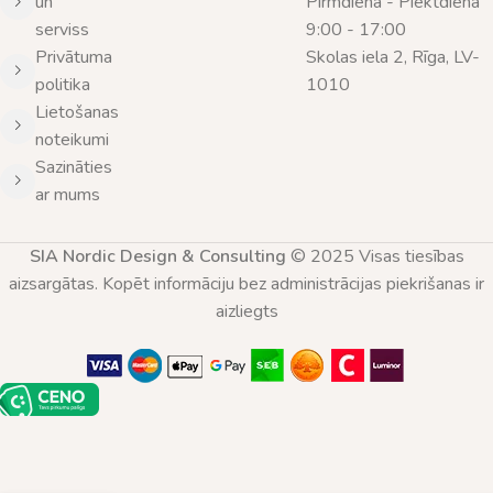
un
Pirmdiena - Piektdiena
serviss
9:00 - 17:00
Privātuma
Skolas iela 2, Rīga, LV-
politika
1010
Lietošanas
noteikumi
Sazināties
ar mums
SIA Nordic Design & Consulting
© 2025 Visas tiesības
aizsargātas. Kopēt informāciju bez administrācijas piekrišanas ir
aizliegts