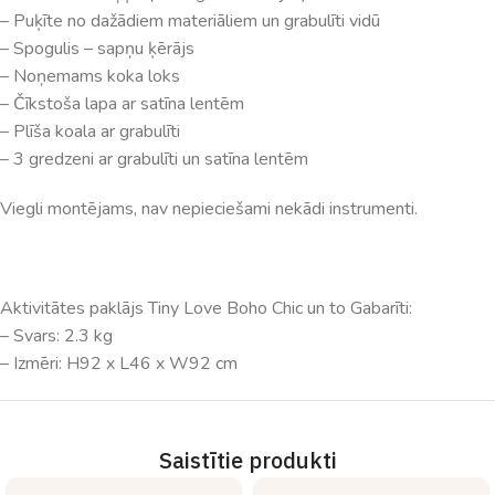
– Puķīte no dažādiem materiāliem un grabulīti vidū
– Spogulis – sapņu ķērājs
– Noņemams koka loks
– Čīkstoša lapa ar satīna lentēm
– Plīša koala ar grabulīti
– 3 gredzeni ar grabulīti un satīna lentēm
Viegli montējams, nav nepieciešami nekādi instrumenti.
Aktivitātes paklājs Tiny Love Boho Chic un to Gabarīti:
– Svars: 2.3 kg
– Izmēri: H92 x L46 x W92 cm
Saistītie produkti