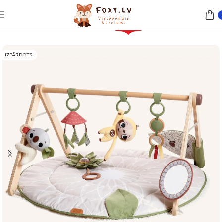
Sākums
Rotaļlietas
IZPĀRDOTS