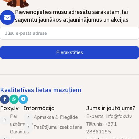
Pievienojieties mūsu adresātu sarakstam, lai
saņemtu jaunākos atjauninājumus un akcijas
Pierakstīties
Kvalitatīvas lietas mazuļiem
Foxy.lv
Informācija
Jums ir jautājums?
Par
E-pasts: info@foxy.lv
Apmaksa & Piegāde
uzņēmumu
Tālrunis: +371
Pasūtījumu izsekošana
Garantija
28861295