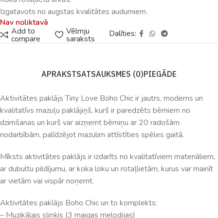
Izgatavots no augstas kvalitātes audumiem.
Nav noliktavā
Add to
Vēlmju
Dalīties:
compare
saraksts
APRAKSTS
ATSAUKSMES (0)
PIEGĀDE
Aktivitātes paklājs Tiny Love Boho Chic ir jautrs, moderns un
kvalitatīvs mazuļu paklājiņš, kurš ir paredzēts bērniem no
dzimšanas un kurš var aizņemt bērniņu ar 20 radošām
nodarbībām, palīdzējot mazulim attīstīties spēles gaitā.
Mīksts aktivitātes paklājs ir izdarīts no kvalitatīviem materiāliem,
ar dubultu pildījumu, ar koka loku un rotaļlietām, kurus var mainīt
ar vietām vai vispār noņemt.
Aktivitātes paklājs Boho Chic un to komplekts:
– Muzikālais sliņķis (3 maigas melodijas)