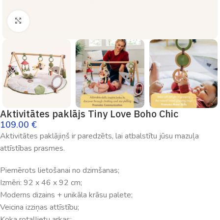
Palielināt
Aktivitātes paklājs Tiny Love Boho Chic
109.00
€
Aktivitātes paklājiņš ir paredzēts, lai atbalstītu jūsu mazuļa
attīstības prasmes.
Piemērots lietošanai no dzimšanas;
Izmēri: 92 x 46 x 92 cm;
Moderns dizains + unikāla krāsu palete;
Veicina izziņas attīstību;
Koka rotaļlietu arkas;