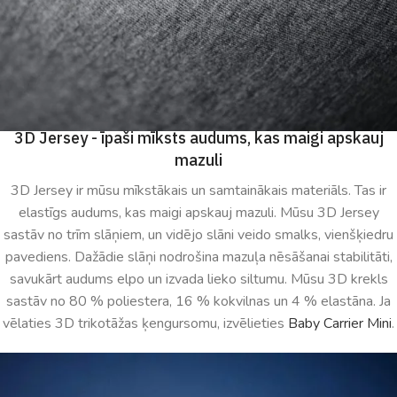
3D Jersey - īpaši mīksts audums, kas maigi apskauj
mazuli
3D Jersey ir mūsu mīkstākais un samtainākais materiāls. Tas ir
elastīgs audums, kas maigi apskauj mazuli. Mūsu 3D Jersey
sastāv no trīm slāņiem, un vidējo slāni veido smalks, vienšķiedru
pavediens. Dažādie slāņi nodrošina mazuļa nēsāšanai stabilitāti,
savukārt audums elpo un izvada lieko siltumu. Mūsu 3D krekls
sastāv no 80 % poliestera, 16 % kokvilnas un 4 % elastāna. Ja
vēlaties 3D trikotāžas ķengursomu, izvēlieties
Baby Carrier Mini
.