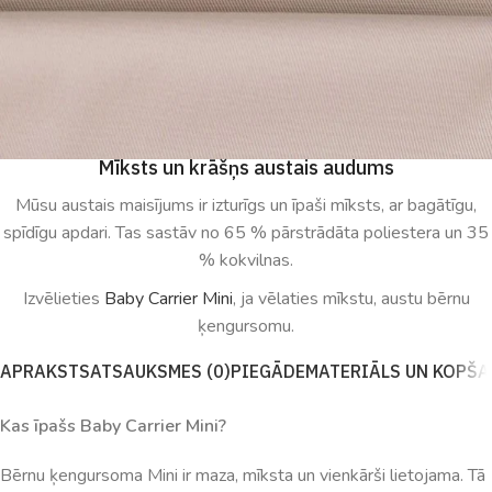
Mīksts un krāšņs austais audums
Mūsu austais maisījums ir izturīgs un īpaši mīksts, ar bagātīgu,
spīdīgu apdari. Tas sastāv no 65 % pārstrādāta poliestera un 35
% kokvilnas.
Izvēlieties
Baby Carrier Mini
, ja vēlaties mīkstu, austu bērnu
ķengursomu.
APRAKSTS
ATSAUKSMES (0)
PIEGĀDE
MATERIĀLS UN KOPŠ
Kas īpašs Baby Carrier Mini?
Bērnu
ķengursoma
Mini
ir
maza
,
mīksta
un
vienkārši
lietojama
.
Tā