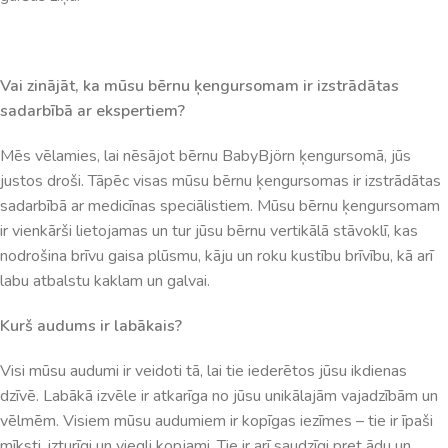
Vai zinājāt, ka mūsu bērnu ķengursomam ir izstrādātas
sadarbībā ar ekspertiem?
Mēs vēlamies, lai nēsājot bērnu BabyBjörn ķengursomā, jūs
justos droši. Tāpēc visas mūsu bērnu ķengursomas ir izstrādātas
sadarbībā ar medicīnas speciālistiem. Mūsu bērnu ķengursomam
ir vienkārši lietojamas un tur jūsu bērnu vertikālā stāvoklī, kas
nodrošina brīvu gaisa plūsmu, kāju un roku kustību brīvību, kā arī
labu atbalstu kaklam un galvai.
Kurš audums ir labākais?
Visi mūsu audumi ir veidoti tā, lai tie iederētos jūsu ikdienas
dzīvē. Labākā izvēle ir atkarīga no jūsu unikālajām vajadzībām un
vēlmēm. Visiem mūsu audumiem ir kopīgas iezīmes – tie ir īpaši
mīksti, izturīgi un viegli kopjami. Tie ir arī saudzīgi pret ādu un