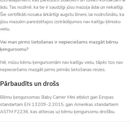
ādu. Tas nozīmē, ka tie ir saudzīgi jūsu mazuļa ādai un nekaitīgi.
Šie sertifikāti nosaka ārkārtīgi augstu līmeni, lai nodrošinātu, ka
jūsu mazulim paredzētajos izstrādājumos nav kaitīgu ķīmisko
vielu.
Vai man pirms lietošanas ir nepieciešams mazgāt bērnu
ķengursomu?
Nē, mūsu bērnu ķengursomām nav kaitīgu vielu, tāpēc tos nav
nepieciešams mazgāt pirms pirmās lietošanas reizes.
Pārbaudīts un drošs
Bērnu ķengursomas Baby Carrier Mini atbilst gan Eiropas
standartam EN 13209-2:2015, gan Amerikas standartiem
ASTM F2236, kas attiecas uz bērnu ķengursomu drošību.