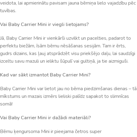
veidota
,
lai
apmierinātu
pavisam
jauna
bērniņa
lielo
vajadzību
pēc
tuvības
.
Vai
Baby
Carrier
Mini
ir
viegli
lietojams
?
Jā
,
Baby
Carrier
Mini
ir
vienkārši
uzvilkt
un
pacelties
,
padarot
to
perfektu
biežām
,
īsām
bērnu
nēsāšanas
sesijām
.
Tam
ir
ērts
,
gudrs
dizains
,
kas
ļauj
atsprādzēt
visu
priekšējo
daļu
,
lai
saudzīgi
izceltu
savu
mazuli
un
ieliktu
šūpulī
vai
gultiņā
,
ja
tie
aizmiguši
.
Kad
var
sākt
izmantot
Baby
Carrier
Mini
?
Baby
Carrier
Mini
var
lietot
jau
no
bērna
piedzimšanas
dienas
–
tā
mīkstums
un
mazais
izmērs
lieliski
palīdz
sapakot
to
slimnīcas
somā
!
Vai
Baby
Carrier
Mini
ir
dažādi
materiāli
?
Bērnu
ķengursoma
Mini
ir
pieejama
četros
super