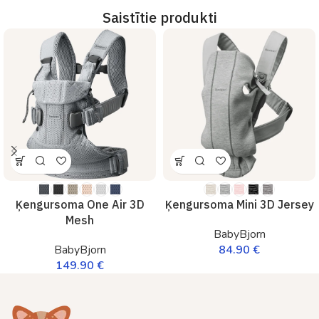
Saistītie produkti
Ķengursoma One Air 3D
Ķengursoma Mini 3D Jersey
Mesh
BabyBjorn
BabyBjorn
84.90
€
149.90
€