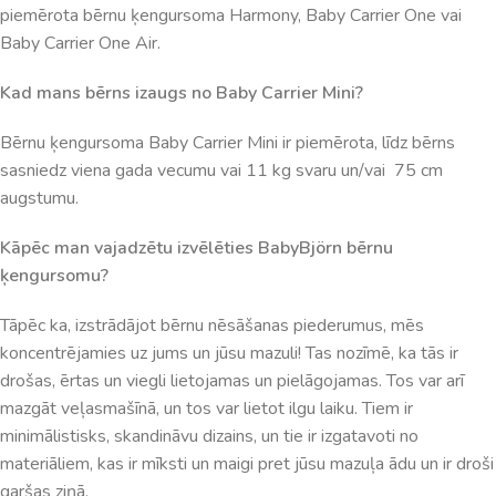
piemērota bērnu ķengursoma Harmony, Baby Carrier One vai
Baby Carrier One Air.
Kad mans bērns izaugs no Baby Carrier Mini?
Bērnu ķengursoma Baby Carrier Mini ir piemērota, līdz bērns
sasniedz viena gada vecumu vai 11 kg svaru un/vai 75 cm
augstumu.
Kāpēc man vajadzētu izvēlēties BabyBjörn bērnu
ķengursomu?
Tāpēc ka, izstrādājot bērnu nēsāšanas piederumus, mēs
koncentrējamies uz jums un jūsu mazuli! Tas nozīmē, ka tās ir
drošas, ērtas un viegli lietojamas un pielāgojamas. Tos var arī
mazgāt veļasmašīnā, un tos var lietot ilgu laiku. Tiem ir
minimālistisks, skandināvu dizains, un tie ir izgatavoti no
materiāliem, kas ir mīksti un maigi pret jūsu mazuļa ādu un ir droši
garšas ziņā.