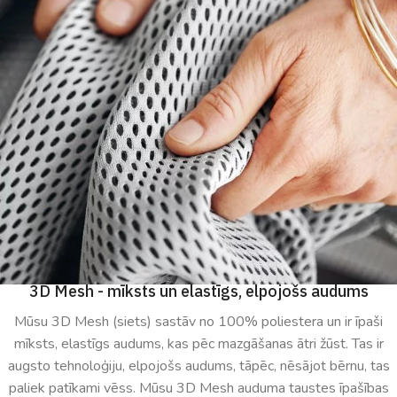
3D Mesh - mīksts un elastīgs, elpojošs audums
Mūsu 3D Mesh (siets) sastāv no 100% poliestera un ir īpaši
mīksts, elastīgs audums, kas pēc mazgāšanas ātri žūst. Tas ir
augsto tehnoloģiju, elpojošs audums, tāpēc, nēsājot bērnu, tas
paliek patīkami vēss. Mūsu 3D Mesh auduma taustes īpašības