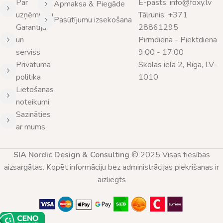
Par
E-pasts: info@foxy.lv
Apmaksa & Piegāde
uzņēmumu
Tālrunis: +371
Pasūtījumu izsekošana
Garantija
28861295
un
Pirmdiena - Piektdiena
serviss
9:00 - 17:00
Privātuma
Skolas iela 2, Rīga, LV-
politika
1010
Lietošanas
noteikumi
Sazināties
ar mums
SIA Nordic Design & Consulting
© 2025 Visas tiesības
aizsargātas. Kopēt informāciju bez administrācijas piekrišanas ir
aizliegts