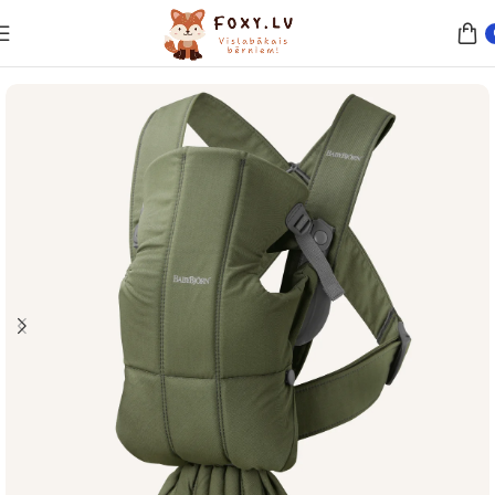
Sākums
Ķengursomas un piederumi