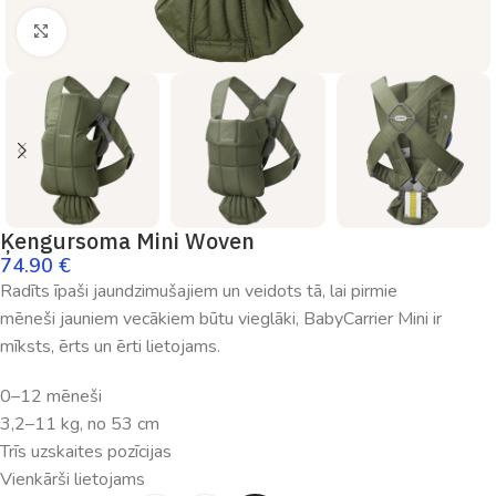
Palielināt
Ķengursoma Mini Woven
74.90
€
Radīts
īpaši
jaundzimušajiem
un
veidots
tā
,
lai
pirmie
mēneši
jauniem
vecākiem
būtu
vieglāki
,
Baby
Carrier
Mini
ir
mīksts
,
ērts
un
ērti
lietojams
.
0
–
12
mēneši
3,2
–
11
kg
,
no
53
cm
Trīs
uzskaites
pozīcijas
Vienkārši
lietojams