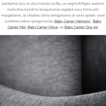
pastiprina jūsu un jūsu mazuļa tuvību, un augstvērtīgais audums
nodrošina, ka bērnu ķengursoma saglabā savu formu pēc
mazgāšanas. Ja vēlaties bērnu ķengursomu ar sieta apdari, varat
izvēlēties bērnu ķengursomas
Baby Carrier Harmony
,
Baby
Carrier Mini
,
Baby Carrier Move
vai
Baby Carrier One Air
.