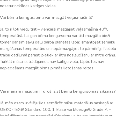
nesatur nekādas kaitīgas vielas.
Vai bērnu ķemgursomu var mazgāt veļasmašīnā?
Jā, to ir ļoti viegli tīrīt – vienkārši mazgājiet veļasmašīnā 40°C
temperatūrā. Lai gan bērnu ķengursoma var tikt mazgāta bieži,
tomēr darīsim savu daļu darba planētas labā: izmantojiet zemāku
mazgāšanas temperatūru un nepārmazgājiet to pārmērīgi. Nelielu
traipu gadījumā parasti pietiek ar ātru noslaucīšanu ar mitru drānu.
Turklāt mūsu izstrādājumos nav kaitīgu vielu, tāpēc tos nav
nepieciešams mazgāt pirms pirmās lietošanas reizes.
Vai manam mazulim ir droši zīst bērnu ķengursomas siksnas?
Jā, mēs esam izvēlējušies sertificēt mūsu materiālus saskaņā ar
OEKO-TEX® Standard 100, 1. klase vai bluesign® Grade A –
izstrādājumiem, kas paredzēti zīdaiņiem un tuvam kontaktam ar