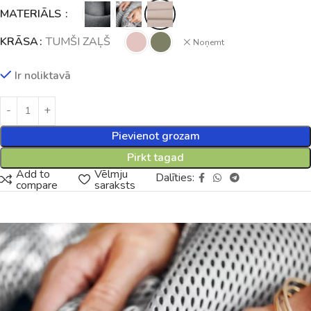
MATERIĀLS
KRĀSA
TUMŠI ZAĻŠ
Noņemt
Ir noliktavā
Pievienot grozam
Pirkt tagad
Add to
Vēlmju
Dalīties:
compare
saraksts