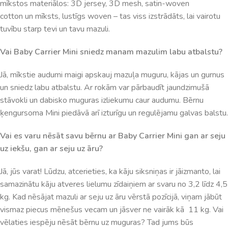
mīkstos
materiālos
:
3D
jersey
,
3D
mesh
,
satin-woven
cotton
un
mīksts
,
lustīgs
woven
–
tas
viss
izstrādāts
,
lai
vairotu
tuvību
starp
tevi
un
tavu
mazuli
.
Vai
Baby
Carrier
Mini
sniedz
manam
mazulim
labu
atbalstu
?
Jā
,
mīkstie
audumi
maigi
apskauj
mazuļa
muguru
,
kājas
un
gurnus
un
sniedz
labu
atbalstu
.
Ar
rokām
var
pārbaudīt
jaundzimušā
stāvokli
un
dabisko
muguras
izliekumu
caur
audumu
.
Bērnu
ķengursoma
Mini
piedāvā
arī
izturīgu
un
regulējamu
galvas
balstu
.
Vai es varu nēsāt savu bērnu ar Baby Carrier Mini gan ar seju
uz iekšu, gan ar seju uz āru?
Jā, jūs varat! Lūdzu, atcerieties, ka kāju siksniņas ir jāizmanto, lai
samazinātu kāju atveres lielumu zīdaiņiem ar svaru no 3,2 līdz 4,5
kg. Kad nēsājat mazuli ar seju uz āru vērstā pozīcijā, viņam jābūt
vismaz piecus mēnešus vecam un jāsver ne vairāk kā 11 kg. Vai
vēlaties iespēju nēsāt bērnu uz muguras? Tad jums būs