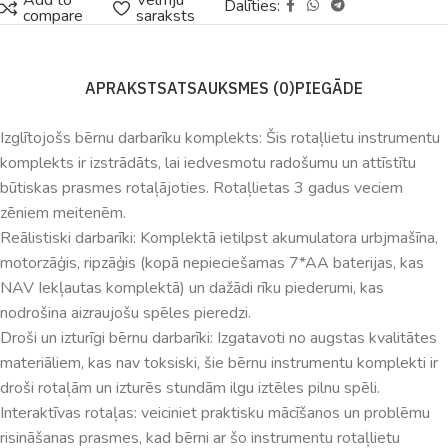
Add to
Vēlmju
Dalīties:
compare
saraksts
APRAKSTS
ATSAUKSMES (0)
PIEGĀDE
Izglītojošs bērnu darbarīku komplekts: Šis rotaļlietu instrumentu
komplekts ir izstrādāts, lai iedvesmotu radošumu un attīstītu
būtiskas prasmes rotaļājoties. Rotaļlietas 3 gadus veciem
zēniem meitenēm.
Reālistiski darbarīki: Komplektā ietilpst akumulatora urbjmašīna,
motorzāģis, ripzāģis (kopā nepieciešamas 7*AA baterijas, kas
NAV Iekļautas komplektā) un dažādi rīku piederumi, kas
nodrošina aizraujošu spēles pieredzi.
Droši un izturīgi bērnu darbarīki: Izgatavoti no augstas kvalitātes
materiāliem, kas nav toksiski, šie bērnu instrumentu komplekti ir
droši rotaļām un izturēs stundām ilgu iztēles pilnu spēli.
Interaktīvas rotaļas: veiciniet praktisku mācīšanos un problēmu
risināšanas prasmes, kad bērni ar šo instrumentu rotaļlietu