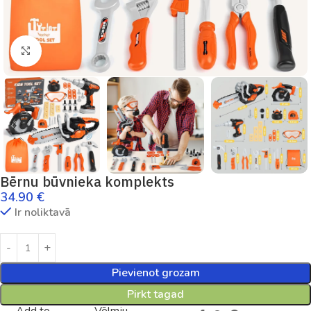
Palielināt
Bērnu būvnieka komplekts
34.90
€
Ir noliktavā
Pievienot grozam
Pirkt tagad