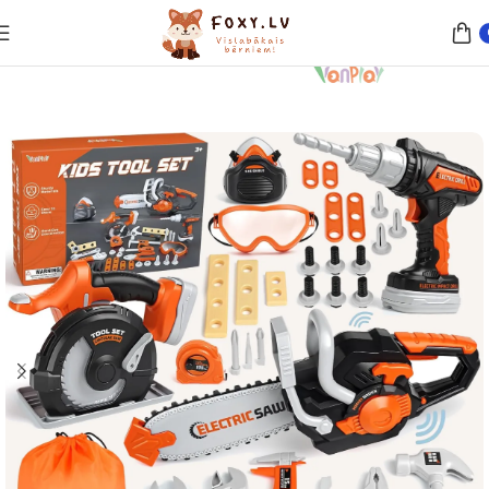
Sākums
Rotaļlietas
Rotaļu darbarīki