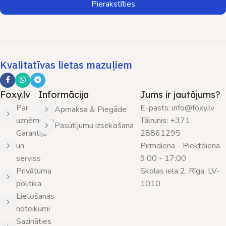
Pierakstīties
Kvalitatīvas lietas mazuļiem
Foxy.lv
Informācija
Jums ir jautājums?
Par
E-pasts: info@foxy.lv
Apmaksa & Piegāde
uzņēmumu
Tālrunis: +371
Pasūtījumu izsekošana
Garantija
28861295
un
Pirmdiena - Piektdiena
serviss
9:00 - 17:00
Privātuma
Skolas iela 2, Rīga, LV-
politika
1010
Lietošanas
noteikumi
Sazināties