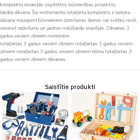
komplektu iesaistās izspēlētos būvniecības projektos.
Ideāla dāvana: Šis instrumentu rotaļlietu komplekts ir lieliska
dāvana mazajiem būvniekiem dzimšanas dienas vai svētku reizē,
veicinot radošumu un jautras mācīšanās iespējas. Dāvanas 3
gadus veciem zēniem meitenēm.
rotaļlietas 3 gadus veciem zēniem rotaļlietas 3 gadus veciem
zēniem rotaļlietas 3 gadus veciem zēniem bērnu rotaļlietas 3
gadus veciem zēniem dāvanas.
Saistītie produkti