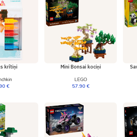
 krītiņi
Mini Bonsai kociņi
Sav
chkin
LEGO
.90
€
57.90
€