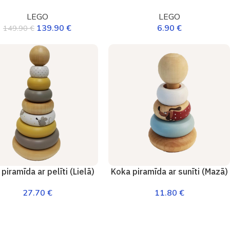
LEGO
LEGO
139.90
€
6.90
€
149.90
€
piramīda ar pelīti (Lielā)
Koka piramīda ar sunīti (Mazā)
27.70
€
11.80
€