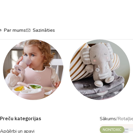
Par mums
Sazināties
Trauki un
Rotaļlietas
Preču kategorijas
Sākums
Rotaļli
piederumi
NONTOXIC
Apģērbi un apavi