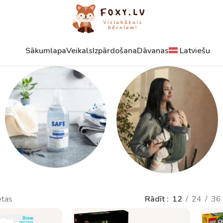
Sākumlapa
Veikals
Izpārdošana
Dāvanas
Latviešu
Mazgāšanas
Ķengursomas un
etas
Rādīt
12
24
36
līdzekļi
piederumi