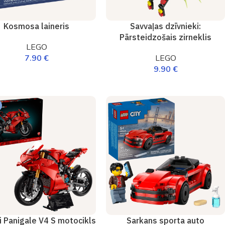
Kosmosa laineris
Savvaļas dzīvnieki:
Pārsteidzošais zirneklis
LEGO
7.90
€
LEGO
9.90
€
i Panigale V4 S motocikls
Sarkans sporta auto