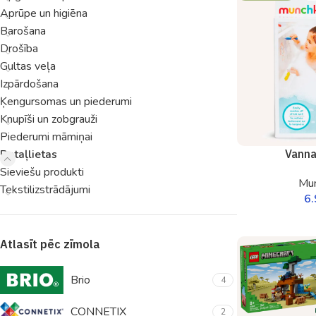
Aprūpe un higiēna
Barošana
Drošība
Gultas veļa
Izpārdošana
Ķengursomas un piederumi
Knupīši un zobgrauži
Piederumi māmiņai
Rotaļlietas
Vannas
Sieviešu produkti
Mun
Tekstilizstrādājumi
6
Atlasīt pēc zīmola
Brio
4
CONNETIX
2