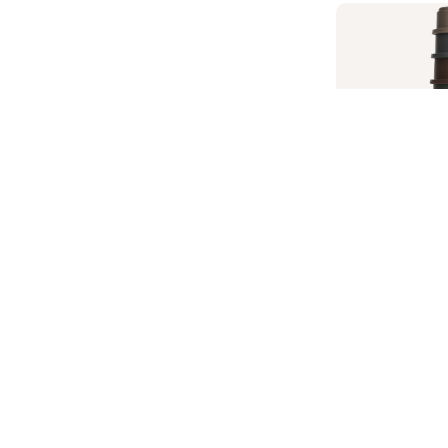
Kraušan
Mu
12