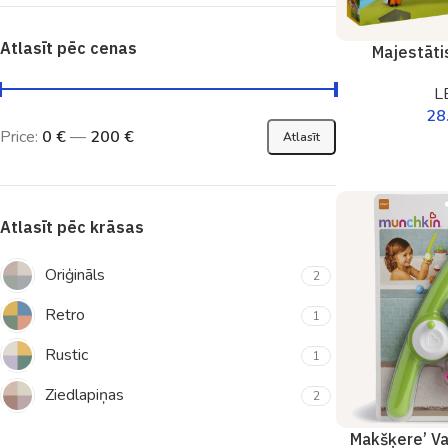
Atlasīt pēc cenas
Majestātis
L
28
Price:
0 €
—
200 €
Atlasīt
Atlasīt pēc krāsas
Oriģināls
2
Retro
1
Rustic
1
Ziedlapiņas
2
Makšķere’ Va