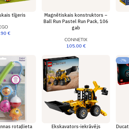
kais tīģeris
Magnētiskais konstruktors –
Ball Run Pastel Run Pack, 106
EGO
gab
.90
€
CONNETIX
105.00
€
-7%
nnas rotaļlieta
Ekskavators-iekrāvējs
Ducat