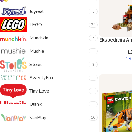
Joyreal
1
LEGO
74
Munchkin
7
Ekspedīcija Ar
Mushie
8
L
19
Stoies
2
SweetyFox
1
Tiny Love
1
Ulanik
1
VanPlay
10