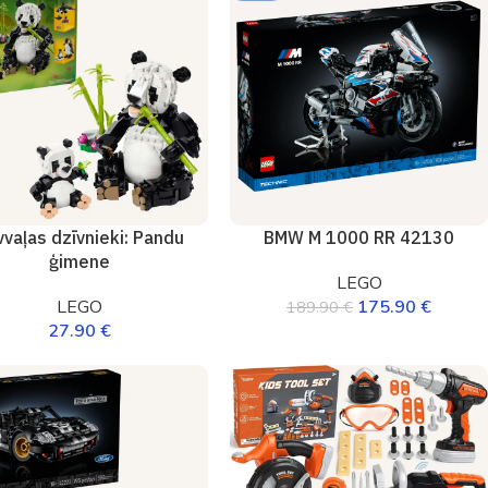
vaļas dzīvnieki: Pandu
BMW M 1000 RR 42130
ģimene
LEGO
LEGO
175.90
€
189.90
€
27.90
€