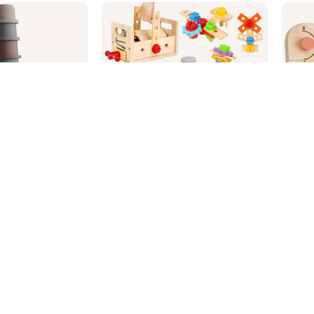
Montessori bērnu koka
instrumentu komplekts
as tornis
VanPlay
shie
25.99
€
.90
€
-5%