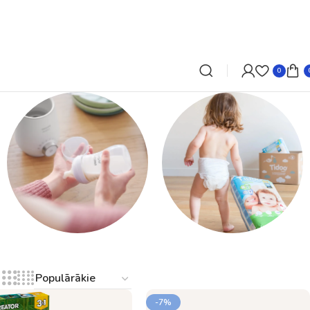
0
Autiņbiksītes,
Barošana
autiņi, salvetes
-7%