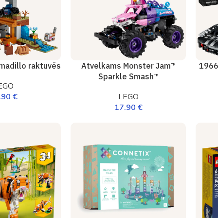
madillo raktuvēs
Atvelkams Monster Jam™
1966
Sparkle Smash™
EGO
.90
€
LEGO
17.90
€