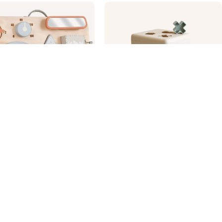
Montessori tāfele
Formu šķirošanas kaste
VanPlay
Mushie
25.99
€
29.99
€