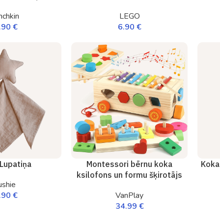
chkin
LEGO
.90
€
6.90
€
Lupatiņa
Montessori bērnu koka
Koka 
ksilofons un formu šķirotājs
shie
.90
€
VanPlay
34.99
€