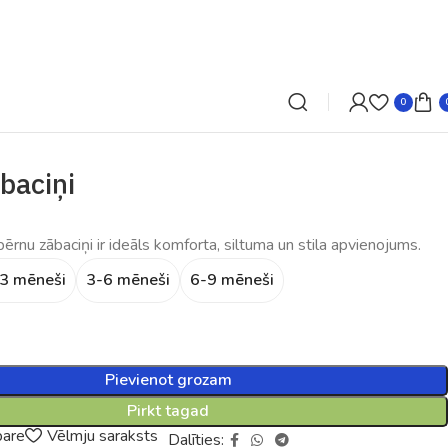
0
baciņi
ērnu zābaciņi ir ideāls komforta, siltuma un stila apvienojums.
3 mēneši
3-6 mēneši
6-9 mēneši
Pievienot grozam
Pirkt tagad
pare
Vēlmju saraksts
Dalīties: