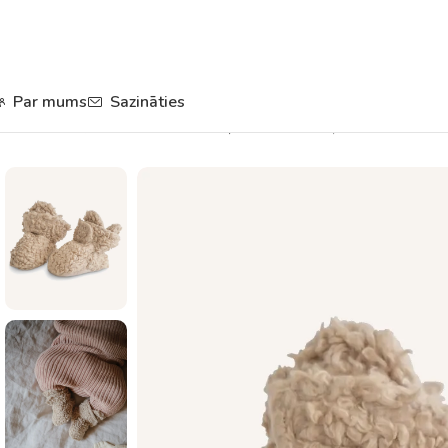
Par mums
Sazināties
Sākums
Apģērbi un apavi
Zābaciņi
Bērnu zābaciņi