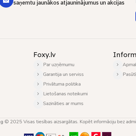
saņemtu jaunākos atjauninājumus un akcijas
Foxy.lv
Inform
Par uzņēmumu
Apmak
Garantija un serviss
Pasūt
Privātuma politika
Lietošanas noteikumi
Sazināties ar mums
ng
© 2025 Visas tiesības aizsargātas. Kopēt informāciju bez adminis