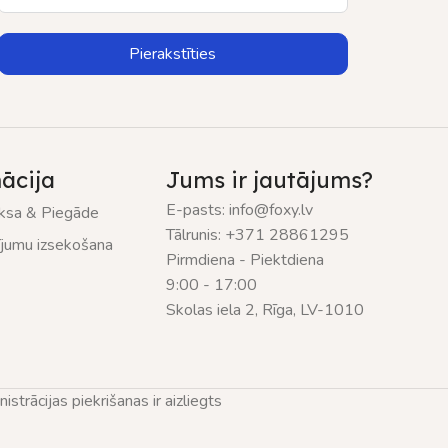
Pierakstīties
ācija
Jums ir jautājums?
E-pasts: info@foxy.lv
sa & Piegāde
Tālrunis: +371 28861295
ījumu izsekošana
Pirmdiena - Piektdiena
9:00 - 17:00
Skolas iela 2, Rīga, LV-1010
trācijas piekrišanas ir aizliegts