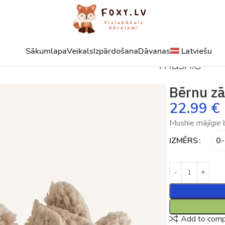
Sākumlapa
Veikals
Izpārdošana
Dāvanas
Latviešu
Bērnu zā
22.99
€
Mushie mājīgie b
IZMĒRS
0-
Add to com