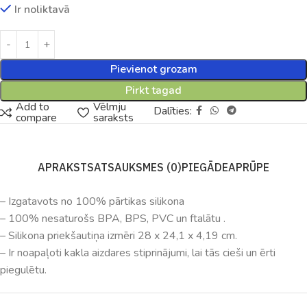
Ir noliktavā
Pievienot grozam
Pirkt tagad
Add to
Vēlmju
Dalīties:
compare
saraksts
APRAKSTS
ATSAUKSMES (0)
PIEGĀDE
APRŪPE
– Izgatavots no 100% pārtikas silikona
– 100% nesaturošs BPA, BPS, PVC un ftalātu .
– Silikona priekšautiņa izmēri 28 x 24,1 x 4,19 cm.
– Ir noapaļoti kakla aizdares stiprinājumi, lai tās cieši un ērti
piegulētu.