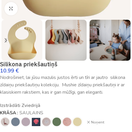
Palielināt
Silikona priekšautiņš
10.99
€
Nodrošiniet, lai jūsu mazulis justos ērti un tīri ar jautro silikona
zīdaiņu priekšautiņu kolekciju. Mushie zīdaiņu priekšautiņi ir ar
klasiskiem rakstiem, kas ir gan mūžīgi, gan eleganti.
Izstrādāti Zviedrijā
KRĀSA
SAULAINS
Noņemt