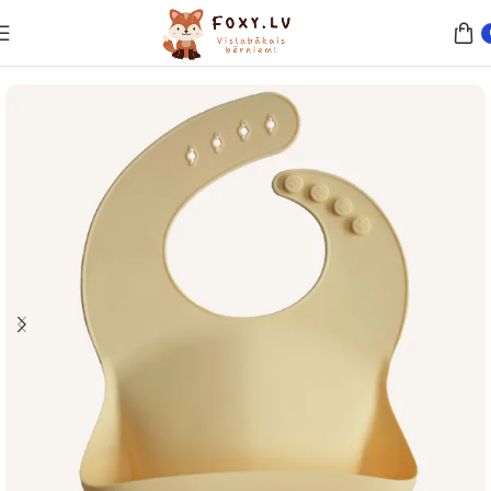
Sākums
Barošana
Trauki un piederumi