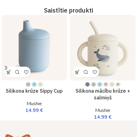
Saistītie produkti
Silikona krūze Sippy Cup
Silikona mācību krūze +
salmiņš
Mushie
14.99
€
Mushie
14.99
€