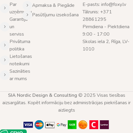
Par
E-pasts: info@foxy.lv
Apmaksa & Piegāde
uzņēmumu
Tālrunis: +371
Pasūtījumu izsekošana
Garantija
28861295
un
Pirmdiena - Piektdiena
serviss
9:00 - 17:00
Privātuma
Skolas iela 2, Rīga, LV-
politika
1010
Lietošanas
noteikumi
Sazināties
ar mums
SIA Nordic Design & Consulting
© 2025 Visas tiesības
aizsargātas. Kopēt informāciju bez administrācijas piekrišanas ir
aizliegts