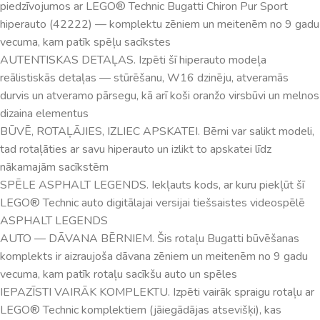
piedzīvojumos ar LEGO® Technic Bugatti Chiron Pur Sport
hiperauto (42222) — komplektu zēniem un meitenēm no 9 gadu
vecuma, kam patīk spēļu sacīkstes
AUTENTISKAS DETAĻAS. Izpēti šī hiperauto modeļa
reālistiskās detaļas — stūrēšanu, W16 dzinēju, atveramās
durvis un atveramo pārsegu, kā arī koši oranžo virsbūvi un melnos
dizaina elementus
BŪVĒ, ROTAĻĀJIES, IZLIEC APSKATEI. Bērni var salikt modeli,
tad rotaļāties ar savu hiperauto un izlikt to apskatei līdz
nākamajām sacīkstēm
SPĒLE ASPHALT LEGENDS. Iekļauts kods, ar kuru piekļūt šī
LEGO® Technic auto digitālajai versijai tiešsaistes videospēlē
ASPHALT LEGENDS
AUTO — DĀVANA BĒRNIEM. Šis rotaļu Bugatti būvēšanas
komplekts ir aizraujoša dāvana zēniem un meitenēm no 9 gadu
vecuma, kam patīk rotaļu sacīkšu auto un spēles
IEPAZĪSTI VAIRĀK KOMPLEKTU. Izpēti vairāk spraigu rotaļu ar
LEGO® Technic komplektiem (jāiegādājas atsevišķi), kas