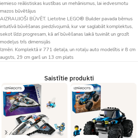
iemieso reālistiskas kustības un mehānismus, lai iedvesmotu
mazos būvētājus
AIZRAUJOŠI BŪVĒT. Lietotne LEGO® Builder pavada bērnus
intuitīvā būvēšanas piedzīvojumā, kur var saglabāt komplektus,
sekot līdzi progresam, kā arī būvēšanas laikā tuvināt un grozīt
modeļus trīs dimensijās
Izmēri. Komplektā ir 771 detaļa, un rotaļu auto modelītis ir 8 cm
augsts, 29 cm garš un 13 cm plats
Saistītie produkti
IZPĀRDOTS
IZPĀRDOTS