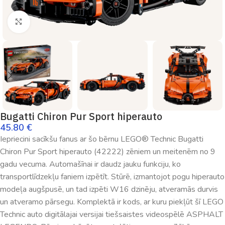
Palielināt
Bugatti Chiron Pur Sport hiperauto
45.80
€
Iepriecini sacīkšu fanus ar šo bērnu LEGO® Technic Bugatti
Chiron Pur Sport hiperauto (42222) zēniem un meitenēm no 9
gadu vecuma. Automašīnai ir daudz jauku funkciju, ko
transportlīdzekļu faniem izpētīt. Stūrē, izmantojot pogu hiperauto
modeļa augšpusē, un tad izpēti W16 dzinēju, atveramās durvis
un atveramo pārsegu. Komplektā ir kods, ar kuru piekļūt šī LEGO
Technic auto digitālajai versijai tiešsaistes videospēlē ASPHALT