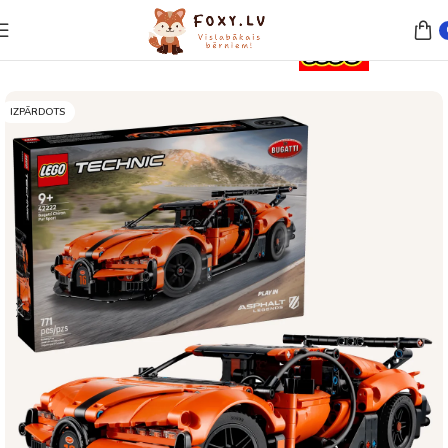
Sākums
Rotaļlietas
Lego un konstruktori
IZPĀRDOTS