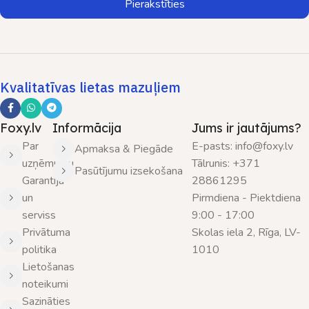
Pierakstīties
Kvalitatīvas lietas mazuļiem
Foxy.lv
Informācija
Jums ir jautājums?
Par
E-pasts: info@foxy.lv
Apmaksa & Piegāde
uzņēmumu
Tālrunis: +371
Pasūtījumu izsekošana
Garantija
28861295
un
Pirmdiena - Piektdiena
serviss
9:00 - 17:00
Privātuma
Skolas iela 2, Rīga, LV-
politika
1010
Lietošanas
noteikumi
Sazināties