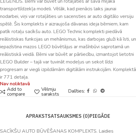
LEGENDS. Bērni var būvēt un rotaļāties ar sava mīļākā
transportlīdzekļa modeli. Vēlāk, kad pienācis laiks jaunai
nodarbei, viņi var rotaļāties un sacensties ar auto digitālo versiju
spēlē. Šis komplekts ir aizraujoša dāvanas ideja bērniem, kam
patīk rotaļu sacīkšu auto. LEGO Technic komplekti piedāvā
reālistiskas funkcijas un mehānismus, kas darbojas gluži kā īsti, un
iepazīstina mazos LEGO būvētājus ar mašīnbūvi saprotamā un
reālistiskā veidā. Bērni var būvēt ar pārliecību, izmantojot lietotni
LEGO Builder – tajā var tuvināt modeļus un sekot līdzi
progresam ar viegli izpildāmām digitālām instrukcijām. Komplektā
ir 771 detaļa.
Nav noliktavā
Add to
Vēlmju
Dalīties:
compare
saraksts
APRAKSTS
ATSAUKSMES (0)
PIEGĀDE
SACĪKŠU AUTO BŪVĒŠANAS KOMPLEKTS. Laidies