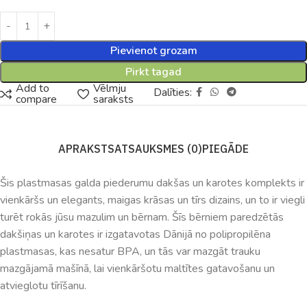
Pievienot grozam
Pirkt tagad
Add to
Vēlmju
Dalīties:
compare
saraksts
APRAKSTS
ATSAUKSMES (0)
PIEGĀDE
Šis plastmasas galda piederumu dakšas un karotes komplekts ir
vienkāršs un elegants, maigas krāsas un tīrs dizains, un to ir viegli
turēt rokās jūsu mazulim un bērnam. Šīs bērniem paredzētās
dakšiņas un karotes ir izgatavotas Dānijā no polipropilēna
plastmasas, kas nesatur BPA, un tās var mazgāt trauku
mazgājamā mašīnā, lai vienkāršotu maltītes gatavošanu un
atvieglotu tīrīšanu.