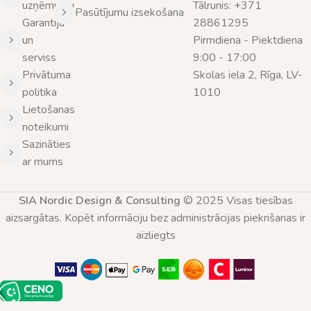
uzņēmumu
Tālrunis: +371
Pasūtījumu izsekošana
Garantija
28861295
un
Pirmdiena - Piektdiena
serviss
9:00 - 17:00
Privātuma
Skolas iela 2, Rīga, LV-
politika
1010
Lietošanas
noteikumi
Sazināties
ar mums
SIA Nordic Design & Consulting
© 2025 Visas tiesības
aizsargātas. Kopēt informāciju bez administrācijas piekrišanas ir
aizliegts