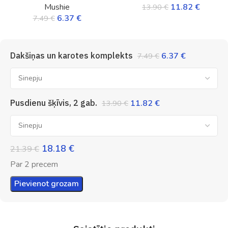
Mushie
11.82
€
13.90
€
6.37
€
7.49
€
Dakšiņas un karotes komplekts
6.37
€
7.49
€
Pusdienu šķīvis, 2 gab.
11.82
€
13.90
€
18.18
€
21.39
€
Par 2 precem
Pievienot grozam