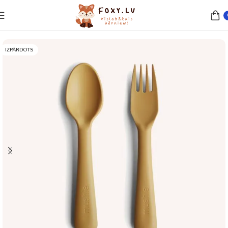
Sākums
Barošana
Trauki un piederumi
IZPĀRDOTS