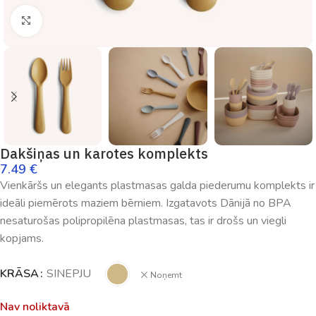
Palielināt
Dakšiņas un karotes komplekts
7.49
€
Vienkāršs un elegants plastmasas galda piederumu komplekts ir
ideāli piemērots maziem bērniem. Izgatavots Dānijā no BPA
nesaturošas polipropilēna plastmasas, tas ir drošs un viegli
kopjams.
KRĀSA
SINEPJU
Noņemt
Nav noliktavā