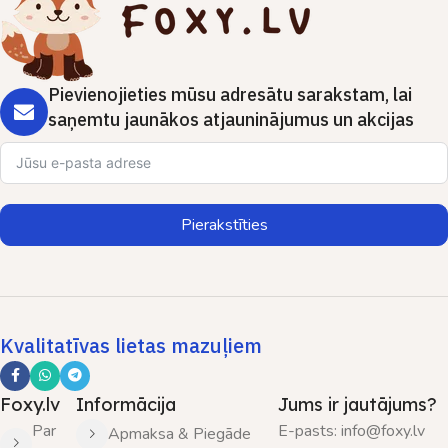
Pievienojieties mūsu adresātu sarakstam, lai
saņemtu jaunākos atjauninājumus un akcijas
Pierakstīties
Kvalitatīvas lietas mazuļiem
Foxy.lv
Informācija
Jums ir jautājums?
Par
E-pasts: info@foxy.lv
Apmaksa & Piegāde