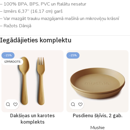
– 100% BPA, BPS, PVC un ftalātu nesatur
– Izmērs 6,37” (16,17 cm) garš
– Var mazgāt trauku mazgājamā mašīnā un mikroviļņu krāsnī
– Ražots Dānijā
Iegādājieties komplektu
-15%
-15%
IZPĀRDOTS
Dakšiņas un karotes
Pusdienu šķīvis, 2 gab.
komplekts
Mushie