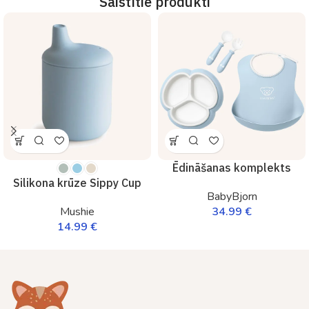
Saistītie produkti
Ēdināšanas komplekts
Silikona krūze Sippy Cup
BabyBjorn
34.99
€
Mushie
14.99
€