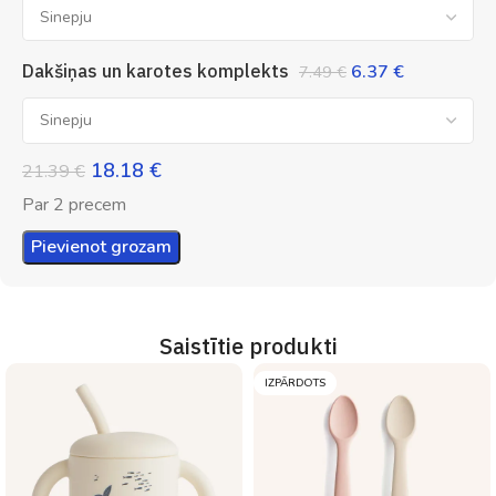
Dakšiņas un karotes komplekts
6.37
€
7.49
€
18.18
€
21.39
€
Par 2 precem
Pievienot grozam
Saistītie produkti
IZPĀRDOTS