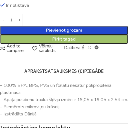
Ir noliktavā
Pievienot grozam
Pirkt tagad
Add to
Vēlmju
Dalīties:
compare
saraksts
APRAKSTS
ATSAUKSMES (0)
PIEGĀDE
– 100% BPA, BPS, PVS un ftalātu nesatur polipropilēna
plastmasa
– Apaļa pusdienu trauka šķīvja izmēri ir 19,05 x 19,05 x 2,54 cm.
– Piemērots mikroviļņu krāsnij.
– Izstrādāts Dānijā
Iegādājieties komplektu