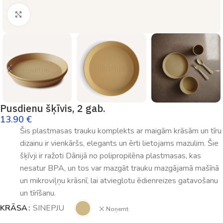
Palielināt
Pusdienu šķīvis, 2 gab.
13.90
€
Šis plastmasas trauku komplekts ar maigām krāsām un tīru
dizainu ir vienkāršs, elegants un ērti lietojams mazulim. Šie
šķīvji ir ražoti Dānijā no polipropilēna plastmasas, kas
nesatur BPA, un tos var mazgāt trauku mazgājamā mašīnā
un mikroviļņu krāsnī, lai atvieglotu ēdienreizes gatavošanu
un tīrīšanu.
KRĀSA
SINEPJU
Noņemt