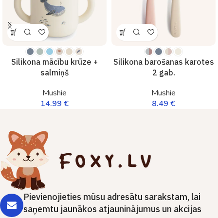
Silikona mācību krūze +
Silikona barošanas karotes
salmiņš
2 gab.
Mushie
Mushie
14.99
€
8.49
€
Pievienojieties mūsu adresātu sarakstam, lai
saņemtu jaunākos atjauninājumus un akcijas