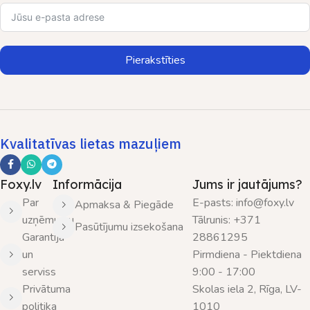
Pierakstīties
Kvalitatīvas lietas mazuļiem
Foxy.lv
Informācija
Jums ir jautājums?
Par
E-pasts: info@foxy.lv
Apmaksa & Piegāde
uzņēmumu
Tālrunis: +371
Pasūtījumu izsekošana
Garantija
28861295
un
Pirmdiena - Piektdiena
serviss
9:00 - 17:00
Privātuma
Skolas iela 2, Rīga, LV-
politika
1010