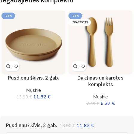
-15%
-15%
IZPĀRDOTS
Pusdienu šķīvis, 2 gab.
Dakšiņas un karotes
komplekts
Mushie
11.82
€
Mushie
13.90
€
6.37
€
7.49
€
Pusdienu šķīvis, 2 gab.
11.82
€
13.90
€