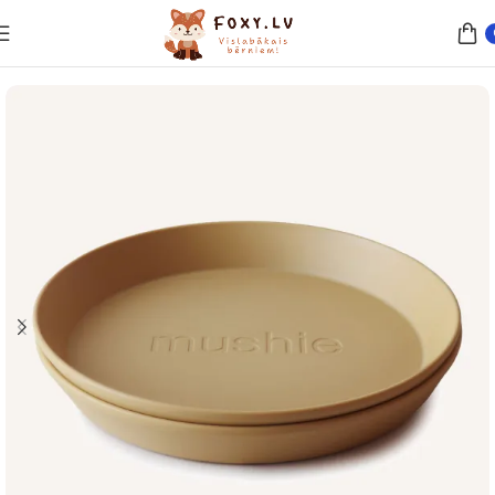
Sākums
Barošana
Trauki un piederumi