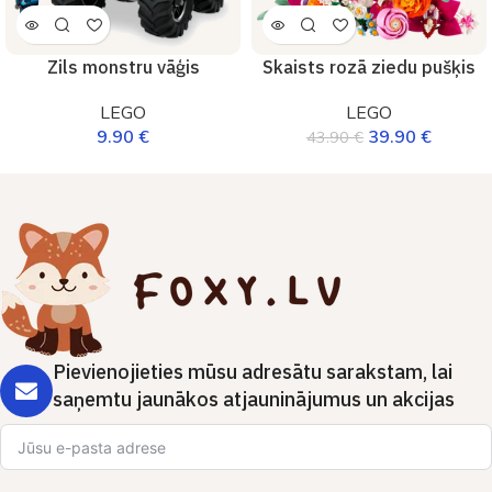
Zils monstru vāģis
Skaists rozā ziedu pušķis
LEGO
LEGO
9.90
€
39.90
€
43.90
€
Pievienojieties mūsu adresātu sarakstam, lai
saņemtu jaunākos atjauninājumus un akcijas