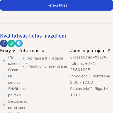
Pierakstīties
Kvalitatīvas lietas mazuļiem
Foxy.lv
Informācija
Jums ir jautājums?
Par
E-pasts: info@foxy.lv
Apmaksa & Piegāde
uzņēmumu
Tālrunis: +371
Pasūtījumu izsekošana
Garantija
28861295
un
Pirmdiena - Piektdiena
serviss
9:00 - 17:00
Privātuma
Skolas iela 2, Rīga, LV-
politika
1010
Lietošanas
noteikumi