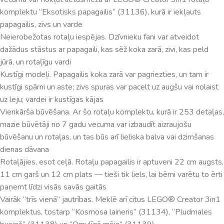
komplektu “Eksotisks papagailis” (31136), kurā ir iekļauts
papagailis, zivs un varde
Neierobežotas rotaļu iespējas. Dzīvnieku fani var atveidot
dažādus stāstus ar papagaili, kas sēž koka zarā, zivi, kas peld
jūrā, un rotaļīgu vardi
Kustīgi modeļi. Papagailis koka zarā var pagriezties, un tam ir
kustīgi spārni un aste; zivs spuras var pacelt uz augšu vai nolaist
uz leju; vardei ir kustīgas kājas
Vienkārša būvēšana. Ar šo rotaļu komplektu, kurā ir 253 detaļas,
mazie būvētāji no 7 gadu vecuma var izbaudīt aizraujošu
būvēšanu un rotaļas, un tas būs arī lieliska balva vai dzimšanas
dienas dāvana
Rotaļājies, esot ceļā. Rotaļu papagailis ir aptuveni 22 cm augsts,
11 cm garš un 12 cm plats — tieši tik liels, lai bērni varētu to ērti
paņemt līdzi visās savās gaitās
Vairāk “trīs vienā” jautrības. Meklē arī citus LEGO® Creator 3in1
komplektus, tostarp “Kosmosa laineris” (31134), “Pludmales