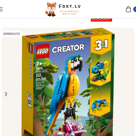
Sākums
Rotaļlietas
Lego un konstruktori
IZPĀRDOTS