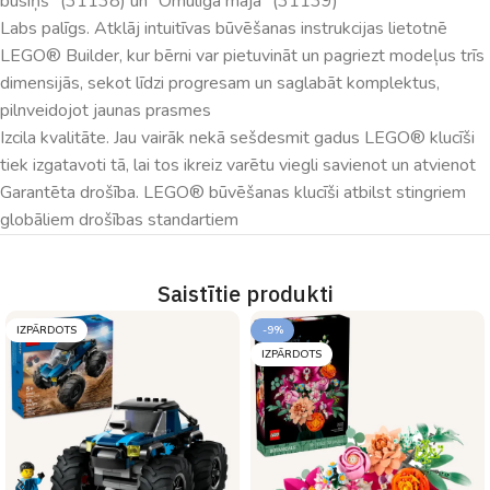
busiņš” (31138) un “Omulīgā māja” (31139)
Labs palīgs. Atklāj intuitīvas būvēšanas instrukcijas lietotnē
LEGO® Builder, kur bērni var pietuvināt un pagriezt modeļus trīs
dimensijās, sekot līdzi progresam un saglabāt komplektus,
pilnveidojot jaunas prasmes
Izcila kvalitāte. Jau vairāk nekā sešdesmit gadus LEGO® klucīši
tiek izgatavoti tā, lai tos ikreiz varētu viegli savienot un atvienot
Garantēta drošība. LEGO® būvēšanas klucīši atbilst stingriem
globāliem drošības standartiem
Saistītie produkti
IZPĀRDOTS
-9%
IZPĀRDOTS