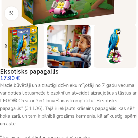
Palielināt
Eksotisks papagailis
17.90
€
Mazie būvētāji un aizrautīgi dzīvnieku mīļotāji no 7 gadu vecuma
var doties lietusmeža biezoknī un atveidot aizraujošus stāstus ar
LEGO® Creator 3in1 būvēšanas komplektu “Eksotisks
papagailis” (31136). Tajā ir iekļauts krāsains papagailis, kas sēž
koka zarā, un tam ir pilnībā grozāms ķermenis, kā arī kustīgi spārni
un aste.
“Trīs vienā” rotaļlietas rosina radošu prieku