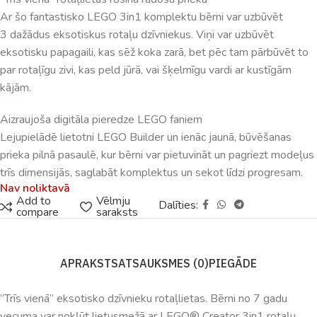
Ar šo fantastisko LEGO 3in1 komplektu bērni var uzbūvēt
3 dažādus eksotiskus rotaļu dzīvniekus. Viņi var uzbūvēt
eksotisku papagaili, kas sēž koka zarā, bet pēc tam pārbūvēt to
par rotaļīgu zivi, kas peld jūrā, vai šķelmīgu vardi ar kustīgām
kājām.
Aizraujoša digitāla pieredze LEGO faniem
Lejupielādē lietotni LEGO Builder un ienāc jaunā, būvēšanas
prieka pilnā pasaulē, kur bērni var pietuvināt un pagriezt modeļus
trīs dimensijās, saglabāt komplektus un sekot līdzi progresam.
Nav noliktavā
Add to
Vēlmju
Dalīties:
compare
saraksts
APRAKSTS
ATSAUKSMES (0)
PIEGĀDE
“Trīs vienā” eksotisko dzīvnieku rotaļlietas. Bērni no 7 gadu
vecuma var nokļūt lietusmežā ar LEGO® Creator 3in1 rotaļu