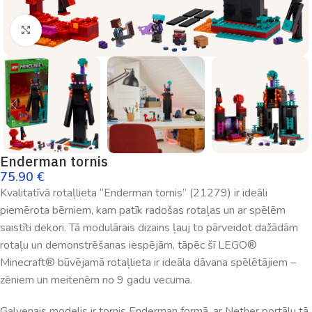
Palielināt
Enderman tornis
75.90
€
Kvalitatīvā rotaļlieta “Enderman tornis” (21279) ir ideāli
piemērota bērniem, kam patīk radošas rotaļas un ar spēlēm
saistīti dekori. Tā modulārais dizains ļauj to pārveidot dažādām
rotaļu un demonstrēšanas iespējām, tāpēc šī LEGO®
Minecraft® būvējamā rotaļlieta ir ideāla dāvana spēlētājiem –
zēniem un meitenēm no 9 gadu vecuma.
Galvenais modelis ir tornis Enderman formā, ar Nether portālu tā