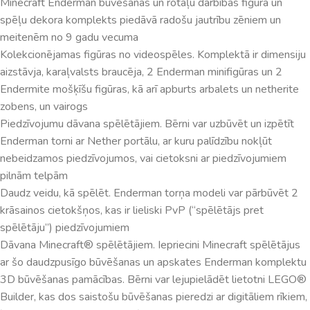
Minecraft Enderman būvēšanas un rotaļu darbības figūra un
spēļu dekora komplekts piedāvā radošu jautrību zēniem un
meitenēm no 9 gadu vecuma
Kolekcionējamas figūras no videospēles. Komplektā ir dimensiju
aizstāvja, karaļvalsts braucēja, 2 Enderman minifigūras un 2
Endermite mošķīšu figūras, kā arī apburts arbalets un netherite
zobens, un vairogs
Piedzīvojumu dāvana spēlētājiem. Bērni var uzbūvēt un izpētīt
Enderman torni ar Nether portālu, ar kuru palīdzību nokļūt
nebeidzamos piedzīvojumos, vai cietoksni ar piedzīvojumiem
pilnām telpām
Daudz veidu, kā spēlēt. Enderman torņa modeli var pārbūvēt 2
krāsainos cietokšņos, kas ir lieliski PvP (“spēlētājs pret
spēlētāju”) piedzīvojumiem
Dāvana Minecraft® spēlētājiem. Iepriecini Minecraft spēlētājus
ar šo daudzpusīgo būvēšanas un apskates Enderman komplektu
3D būvēšanas pamācības. Bērni var lejupielādēt lietotni LEGO®
Builder, kas dos saistošu būvēšanas pieredzi ar digitāliem rīkiem,