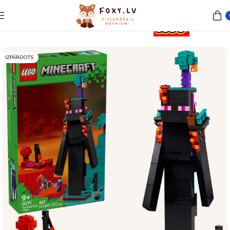
Sākums
Rotaļlietas
Lego un konstruktori
IZPĀRDOTS