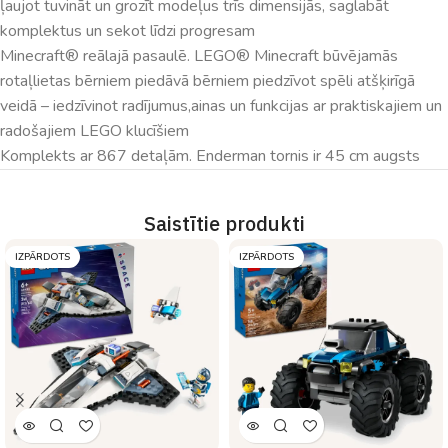
ļaujot tuvināt un grozīt modeļus trīs dimensijās, saglabāt
komplektus un sekot līdzi progresam
Minecraft® reālajā pasaulē. LEGO® Minecraft būvējamās
rotaļlietas bērniem piedāvā bērniem piedzīvot spēli atšķirīgā
veidā – iedzīvinot radījumus,ainas un funkcijas ar praktiskajiem un
radošajiem LEGO klucīšiem
Komplekts ar 867 detaļām. Enderman tornis ir 45 cm augsts
Saistītie produkti
IZPĀRDOTS
IZPĀRDOTS