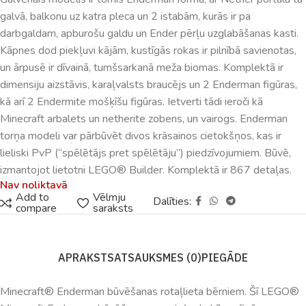
galvā, balkonu uz katra pleca un 2 istabām, kurās ir pa
darbgaldam, apburošu galdu un Ender pērļu uzglabāšanas kasti.
Kāpnes dod piekļuvi kājām, kustīgās rokas ir pilnībā savienotas,
un ārpusē ir dīvainā, tumšsarkanā meža biomas. Komplektā ir
dimensiju aizstāvis, karaļvalsts braucējs un 2 Enderman figūras,
kā arī 2 Endermite mošķīšu figūras. Ietverti tādi ieroči kā
Minecraft arbalets un netherite zobens, un vairogs. Enderman
torņa modeli var pārbūvēt divos krāsainos cietokšņos, kas ir
lieliski PvP (“spēlētājs pret spēlētāju”) piedzīvojumiem. Būvē,
izmantojot lietotni LEGO® Builder. Komplektā ir 867 detaļas.
Nav noliktavā
Add to
Vēlmju
Dalīties:
compare
saraksts
APRAKSTS
ATSAUKSMES (0)
PIEGĀDE
Minecraft® Enderman būvēšanas rotaļlieta bērniem. Šī LEGO®