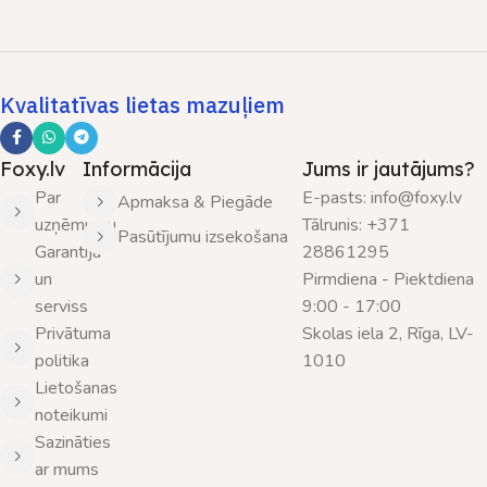
Kvalitatīvas lietas mazuļiem
Foxy.lv
Informācija
Jums ir jautājums?
Par
E-pasts: info@foxy.lv
Apmaksa & Piegāde
uzņēmumu
Tālrunis: +371
Pasūtījumu izsekošana
Garantija
28861295
un
Pirmdiena - Piektdiena
serviss
9:00 - 17:00
Privātuma
Skolas iela 2, Rīga, LV-
politika
1010
Lietošanas
noteikumi
Sazināties
ar mums