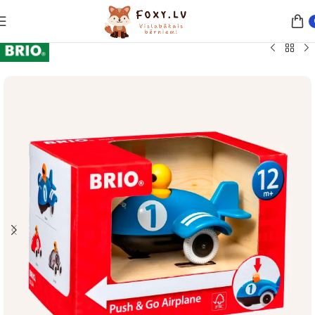
Sākums
Rotaļlietas
Automašīnas un transportlīdzekļi