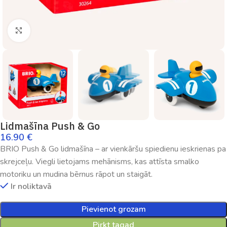
Palielināt
Lidmašīna Push & Go
16.90
€
BRIO Push & Go lidmašīna – ar vienkāršu spiedienu ieskrienas pa
skrejceļu. Viegli lietojams mehānisms, kas attīsta smalko
motoriku un mudina bērnus rāpot un staigāt.
Ir noliktavā
Pievienot grozam
Pirkt tagad