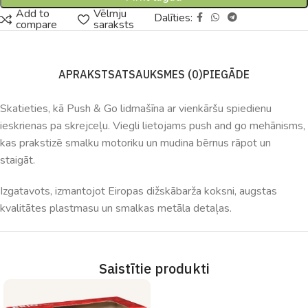
Add to
Vēlmju
Dalīties:
compare
saraksts
APRAKSTS
ATSAUKSMES (0)
PIEGĀDE
Skatieties, kā Push & Go lidmašīna ar vienkāršu spiedienu
ieskrienas pa skrejceļu. Viegli lietojams push and go mehānisms,
kas prakstizē smalku motoriku un mudina bērnus rāpot un
staigāt.
Izgatavots, izmantojot Eiropas dižskābarža koksni, augstas
kvalitātes plastmasu un smalkas metāla detaļas.
Saistītie produkti