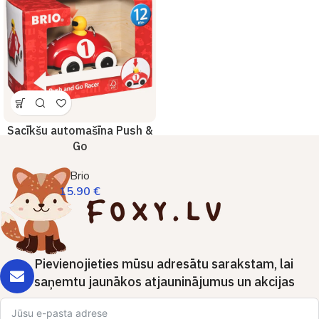
Sacīkšu automašīna Push &
Go
Brio
15.90
€
Pievienojieties mūsu adresātu sarakstam, lai
saņemtu jaunākos atjauninājumus un akcijas