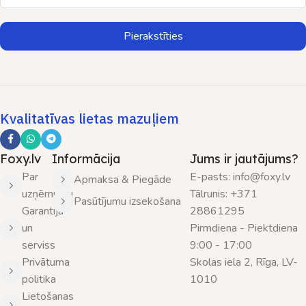
Pierakstīties
Kvalitatīvas lietas mazuļiem
Foxy.lv
Informācija
Jums ir jautājums?
Par
E-pasts: info@foxy.lv
Apmaksa & Piegāde
uzņēmumu
Tālrunis: +371
Pasūtījumu izsekošana
Garantija
28861295
un
Pirmdiena - Piektdiena
serviss
9:00 - 17:00
Privātuma
Skolas iela 2, Rīga, LV-
politika
1010
Lietošanas