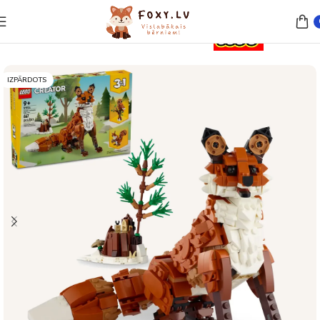
Sākums
Rotaļlietas
Lego un konstruktori
IZPĀRDOTS