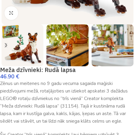
Palielināt
Meža dzīvnieki: Rudā lapsa
46.90
€
Zēnus un meitenes no 9 gadu vecuma sagaida maģiski
piedzīvojumi mežā, rotaļājoties un izliekot apskatei 3 dažādus
LEGO® rotaļu dzīvniekus no “trīs vienā” Creator komplekta
“Meža dzīvnieki: Rudā lapsa” (31154). Tajā ir kustināma rudā
lapsa, kam ir kustīga galva, kakls, kājas, ķepas un aste. Tā var
sēdēt vai stāvēt, un tai līdzi nāk sniega klāts celms un egle.
Šis Creator “trīs vienā” komplekts ļauj bērniem uzbūvēt 3