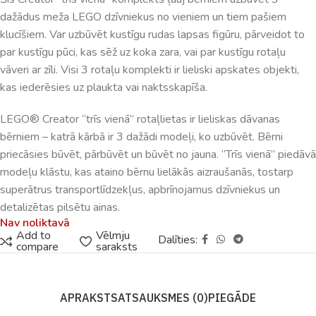
dažādus meža LEGO dzīvniekus no vieniem un tiem pašiem
klucīšiem. Var uzbūvēt kustīgu rudas lapsas figūru, pārveidot to
par kustīgu pūci, kas sēž uz koka zara, vai par kustīgu rotaļu
vāveri ar zīli. Visi 3 rotaļu komplekti ir lieliski apskates objekti,
kas iederēsies uz plaukta vai naktsskapīša.
LEGO® Creator “trīs vienā” rotaļlietas ir lieliskas dāvanas
bērniem – katrā kārbā ir 3 dažādi modeļi, ko uzbūvēt. Bērni
priecāsies būvēt, pārbūvēt un būvēt no jauna. “Trīs vienā” piedāvā
modeļu klāstu, kas ataino bērnu lielākās aizraušanās, tostarp
superātrus transportlīdzekļus, apbrīnojamus dzīvniekus un
detalizētas pilsētu ainas.
Nav noliktavā
Add to
Vēlmju
Dalīties:
compare
saraksts
APRAKSTS
ATSAUKSMES (0)
PIEGĀDE