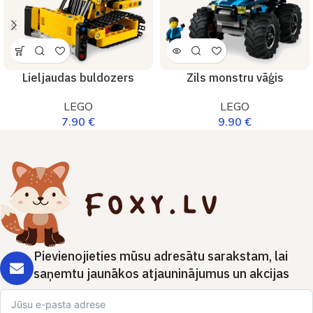
Lieljaudas buldozers
Zils monstru vāģis
LEGO
LEGO
7.90
€
9.90
€
Pievienojieties mūsu adresātu sarakstam, lai
saņemtu jaunākos atjauninājumus un akcijas