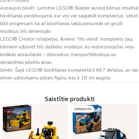
LEGO modeļi
Aizraujoši būvēt. Lietotne LEGO® Builder aizved bērnus intuitīvā
būvēšanas piedzīvojumā, kur viņi var saglabāt komplektus, sekot
līdzi progresam, kā arī būvēšanas laikā pietuvināt un grozīt
modeļus trīs dimensijās
LEGO® Creator rotaļlietas. Ikviens “trīs vienā” komplekts ļauj
bērniem uzbūvēt trīs dažādus modeļus, ko iedvesmojušas viņu
lielākās aizraušanās – dzīvniekus, transportlīdzekļus un
detalizētas pilsētu ainas
Izmēri. Šajā LEGO® būvēšanas komplektā ir 667 detaļas, un tas
ietver uzbūvējamu pūces figūru, kas ir 18 cm augsta
Saistītie produkti
IZPĀRDOTS