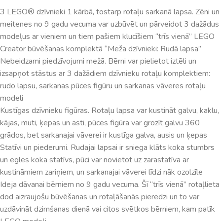
3 LEGO® dzīvnieki 1 kārbā, tostarp rotaļu sarkanā lapsa. Zēni un
meitenes no 9 gadu vecuma var uzbūvēt un pārveidot 3 dažādus
modeļus ar vieniem un tiem pašiem klucīšiem “trīs vienā” LEGO
Creator būvēšanas komplektā “Meža dzīvnieki: Rudā lapsa”
Nebeidzami piedzīvojumi mežā. Bērni var pielietot iztēli un
izsapņot stāstus ar 3 dažādiem dzīvnieku rotaļu komplektiem:
rudo lapsu, sarkanas pūces figūru un sarkanas vāveres rotaļu
modeli
Kustīgas dzīvnieku figūras. Rotaļu lapsa var kustināt galvu, kaklu,
kājas, muti, ķepas un asti, pūces figūra var grozīt galvu 360
grādos, bet sarkanajai vāverei ir kustīga galva, ausis un ķepas
Statīvi un piederumi. Rudajai lapsai ir sniega klāts koka stumbrs
un egles koka statīvs, pūci var novietot uz zarastatīva ar
kustināmiem zariņiem, un sarkanajai vāverei līdzi nāk ozolzīle
Ideja dāvanai bērniem no 9 gadu vecuma. Šī “trīs vienā” rotaļlieta
dod aizraujošu būvēšanas un rotaļāšanās pieredzi un to var
uzdāvināt dzimšanas dienā vai citos svētkos bērniem, kam patīk