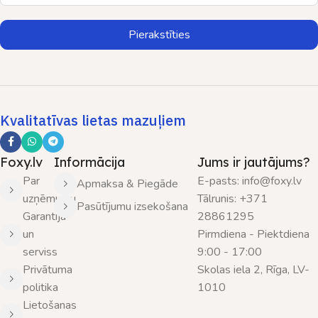
Pierakstīties
Kvalitatīvas lietas mazuļiem
Foxy.lv
Informācija
Jums ir jautājums?
Par
E-pasts: info@foxy.lv
Apmaksa & Piegāde
uzņēmumu
Tālrunis: +371
Pasūtījumu izsekošana
Garantija
28861295
un
Pirmdiena - Piektdiena
serviss
9:00 - 17:00
Privātuma
Skolas iela 2, Rīga, LV-
politika
1010
Lietošanas