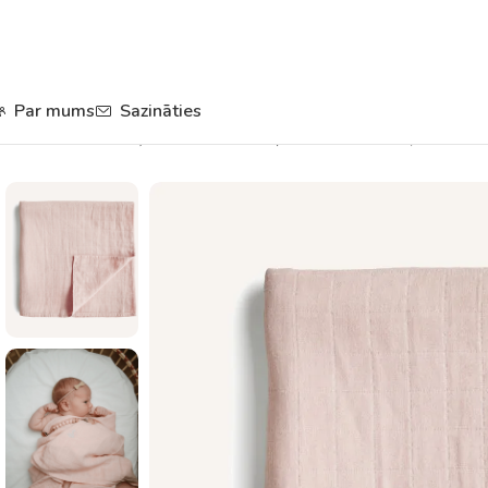
Par mums
Sazināties
Sākums
Gultas veļa
Kokvilnas sedziņas
Muslina sedziņa