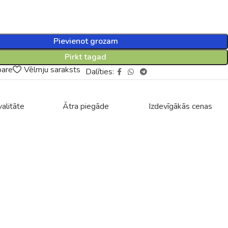
Pievienot grozam
Pirkt tagad
pare
Vēlmju saraksts
Dalīties:
alitāte
Ātra piegāde
Izdevīgākās cenas