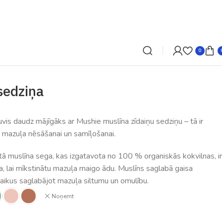
0
sedziņa
ļuvis daudz mājīgāks ar Mushie muslīna zīdaiņu sedziņu – tā ir
a mazuļa nēsāšanai un samīļošanai.
tā muslīna sega, kas izgatavota no 100 % organiskās kokvilnas, ir
a, lai mīkstinātu mazuļa maigo ādu. Muslīns saglabā gaisa
nlaikus saglabājot mazuļa siltumu un omulību.
Noņemt