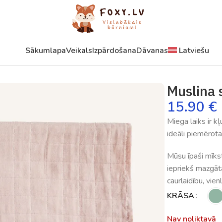
Sākumlapa
Veikals
Izpārdošana
Dāvanas
Latviešu
Muslina 
15.90
€
Miega laiks ir k
ideāli piemērot
Mūsu īpaši mīks
iepriekš mazgāt
caurlaidību, vie
KRĀSA
Nav noliktavā