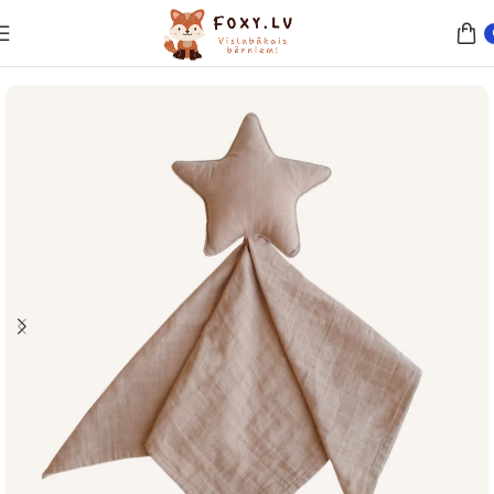
Sākums
Rotaļlietas
Mīļlupatiņas