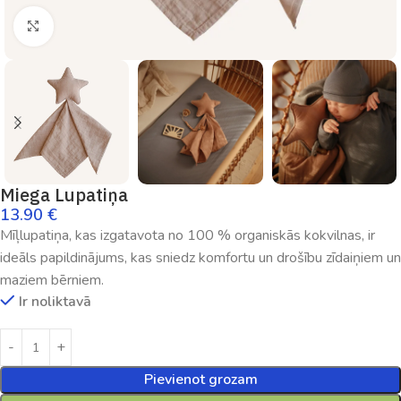
Palielināt
Miega Lupatiņa
13.90
€
Mīļlupatiņa, kas izgatavota no 100 % organiskās kokvilnas, ir
ideāls papildinājums, kas sniedz komfortu un drošību zīdaiņiem un
maziem bērniem.
Ir noliktavā
Pievienot grozam