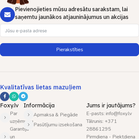
Pievienojieties mūsu adresātu sarakstam, lai
saņemtu jaunākos atjauninājumus un akcijas
Pierakstīties
Kvalitatīvas lietas mazuļiem
Foxy.lv
Informācija
Jums ir jautājums?
Par
E-pasts: info@foxy.lv
Apmaksa & Piegāde
uzņēmumu
Tālrunis: +371
Pasūtījumu izsekošana
Garantija
28861295
un
Pirmdiena - Piektdiena