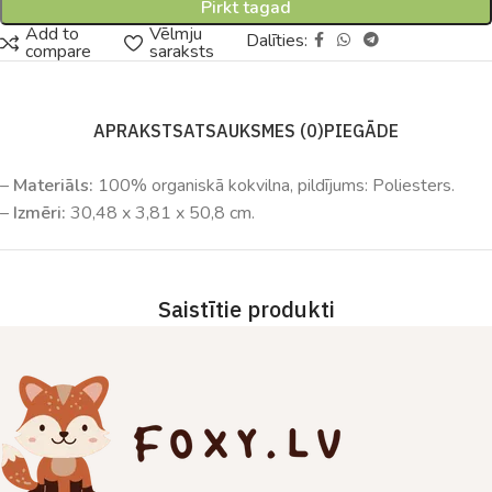
Pirkt tagad
Add to
Vēlmju
Dalīties:
compare
saraksts
APRAKSTS
ATSAUKSMES (0)
PIEGĀDE
–
Materiāls:
100% organiskā kokvilna, pildījums: Poliesters.
–
Izmēri:
30,48 x 3,81 x 50,8 cm.
Saistītie produkti