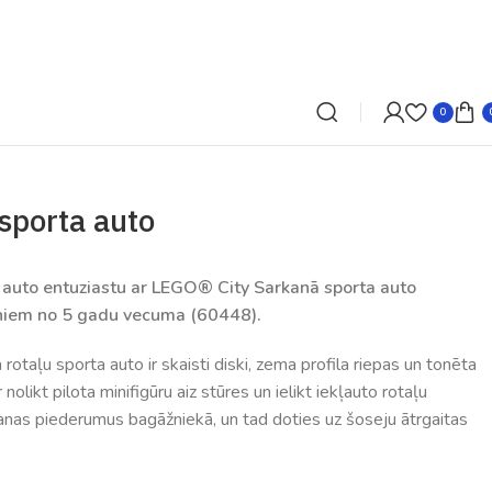
0
sporta auto
o auto entuziastu ar LEGO® City Sarkanā sporta auto
niem no 5 gadu vecuma (60448).
otaļu sporta auto ir skaisti diski, zema profila riepas un tonēta
 nolikt pilota minifigūru aiz stūres un ielikt iekļauto rotaļu
šanas piederumus bagāžniekā, un tad doties uz šoseju ātrgaitas