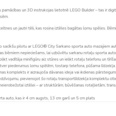
pamācības un 3D instrukcijas lietotnē LEGO Builder – tas ir digi
usēm.
 celtnes un jautri tēli, kas rosina iztēles bagātas lomu spēles. Bē
o sacīkšu pilotu ar LEGO® City Sarkano sporta auto mazajiem au
kas bērniem nepieciešams, lai uzbūvētu sarkanu rotaļu sporta auto 
t vadītāja minifigūru aiz stūres un ielikt rotaļu telefonu un tīr
tver piederumus lomu spēlēm, tostarp telefona, pūšama līdzekļa
anas komplekts ir aizraujoša dāvanas ideja vai ikdienas pārstei
piedzīvojumu, pievienojot šo rotaļu transportlīdzekļa komplektu ci
neierobežotai iztēlei – ar struktūrām, būvēšanas rotaļlietām, trans
ta auto, kas ir 4 cm augsts, 13 cm garš un 5 cm plats