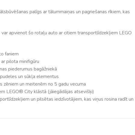
tālsbūvēšanas palīgs ar tālummaiņas un pagriešanas rīkiem, kas
rni var apvienot šo rotaļu auto ar citiem transportlīdzekļiem LEGO
to faniem
ar pilota minifigūru
īšanas piederumus bagāžniekā
 pudeles un sūkļa elementus
gums zēniem un meitenēm no 5 gadu vecuma
tiem LEGO® City klāstā (jāiegādājas atsevišķi)
portlīdzekļiem un pilsētas iedzīvotājiem, kas viņus rosina radīt un