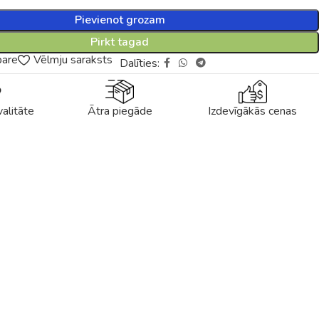
Pievienot grozam
Pirkt tagad
pare
Vēlmju saraksts
Dalīties:
alitāte
Ātra piegāde
Izdevīgākās cenas