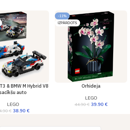
-11%
IZPĀRDOTS
T3 & BMW M Hybrid V8
Orhideja
sacīkšu auto
LEGO
LEGO
39.90
€
44.90
€
38.90
€
4.90
€