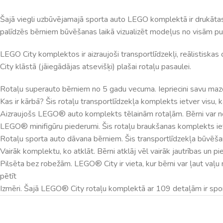
Šajā viegli uzbūvējamajā sporta auto LEGO komplektā ir drukātas 
palīdzēs bērniem būvēšanas laikā vizualizēt modeļus no visām p
LEGO City komplektos ir aizraujoši transportlīdzekļi, reālistiskas
City klāstā (jāiegādājas atsevišķi) plašai rotaļu pasaulei.
Rotaļu superauto bērniem no 5 gadu vecuma. Iepriecini savu maz
Kas ir kārbā? Šis rotaļu transportlīdzekļa komplekts ietver visu, 
Aizraujošs LEGO® auto komplekts tēlainām rotaļām. Bērni var nolik
LEGO® minifigūru piederumi. Šis rotaļu braukšanas komplekts ie
Rotaļu sporta auto dāvana bērniem. Šis transportlīdzekļa būvēš
Vairāk komplektu, ko atklāt. Bērni atklāj vēl vairāk jautrības un 
Pilsēta bez robežām. LEGO® City ir vieta, kur bērni var ļaut vaļu 
pētīt
Izmēri. Šajā LEGO® City rotaļu komplektā ar 109 detaļām ir spor