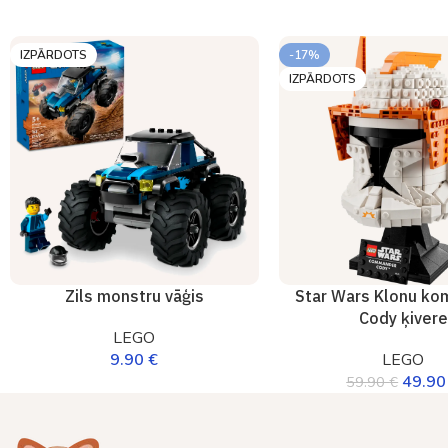
IZPĀRDOTS
-17%
IZPĀRDOTS
Zils monstru vāģis
Star Wars Klonu ko
Cody ķivere
LEGO
9.90
€
LEGO
49.9
59.90
€