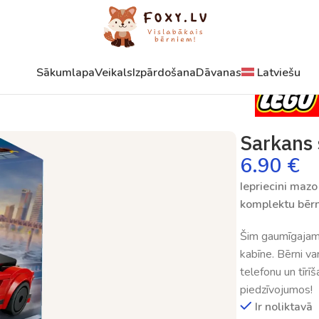
Sākumlapa
Veikals
Izpārdošana
Dāvanas
Latviešu
Sarkans 
6.90
€
Iepriecini maz
komplektu bēr
Šim gaumīgajam r
kabīne. Bērni var
telefonu un tīrī
piedzīvojumos!
Ir noliktavā