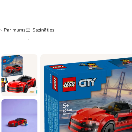
Par mums
Sazināties
Sākums
Rotaļlietas
Lego un konstruktori
Sarkans sporta auto