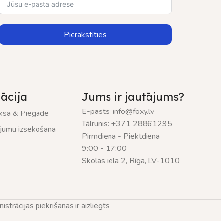
Pierakstīties
ācija
Jums ir jautājums?
E-pasts: info@foxy.lv
sa & Piegāde
Tālrunis: +371 28861295
ījumu izsekošana
Pirmdiena - Piektdiena
9:00 - 17:00
Skolas iela 2, Rīga, LV-1010
trācijas piekrišanas ir aizliegts