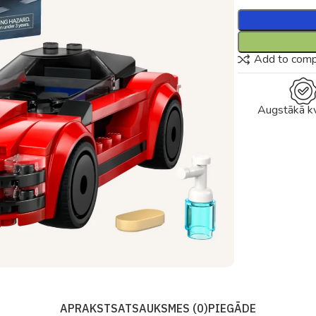
Add to com
Augstākā kv
APRAKSTS
ATSAUKSMES (0)
PIEGĀDE