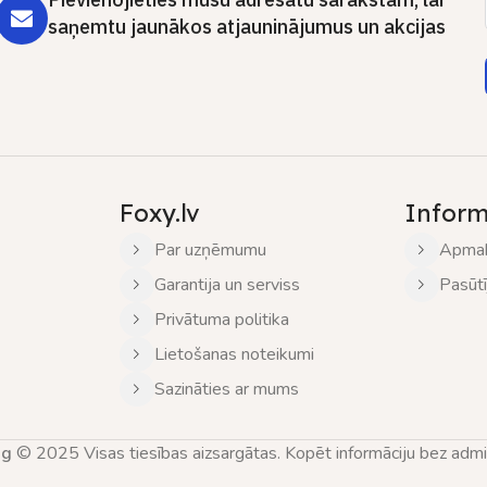
saņemtu jaunākos atjauninājumus un akcijas
Foxy.lv
Inform
Par uzņēmumu
Apmak
Garantija un serviss
Pasūt
Privātuma politika
Lietošanas noteikumi
Sazināties ar mums
ng
© 2025 Visas tiesības aizsargātas. Kopēt informāciju bez adminis