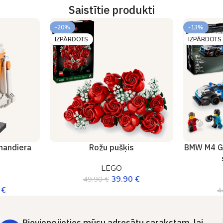
Saistītie produkti
-20%
-13%
IZPĀRDOTS
IZPĀRDOTS
mandiera
Rožu pušķis
BMW M4 G
LEGO
39.90
€
49.90
€
0
€
4
Pievienojieties mūsu adresātu sarakstam, lai