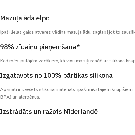
Mazuļa āda elpo
Īpaši lielas gaisa atveres vēdina mazuļa ādu, saglabājot to sausāk
98% zīdaiņu pieņemšana*
Kad mēs jautājām vecākiem, kā viņu mazuļi reaģē uz silikona knupī
Izgatavots no 100% pārtikas silikona
Apzināti ir izvēlēts silikona materiāls īpaši mīkstajiem knupīšiem,
BPA) un alergēnus.
Izstrādāts un ražots Nīderlandē