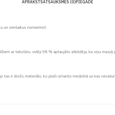
APRAKSTS
ATSAUKSMES (0)
PIEGĀDE
u un vienlaikus nomierinot.
šiem ar tekstūru, vidēji 98 % aptaujāto atbildēja, ka viņu mazuļi
 jo tas ir drošs materiāls, ko plaši izmanto medicīnā un kas nesatu