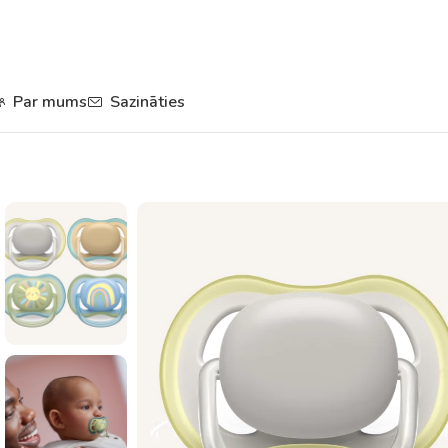
Par mums
Sazināties
Sākums
Knupīši un zobgrauži
Knupīši
Silikona knupītis Ultra Air 