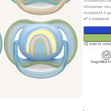
Ortodontisks b
Ieteicamais vec
Komplektā 4 ga
Ir noliktavā
Add to com
Augstākā kv