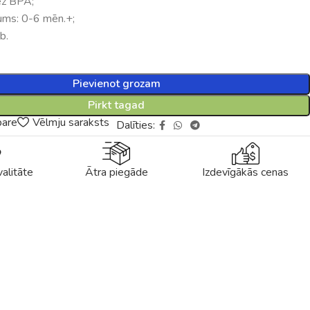
ez BPA;
ums: 0-6 mēn.+;
b.
Pievienot grozam
Pirkt tagad
pare
Vēlmju saraksts
Dalīties:
alitāte
Ātra piegāde
Izdevīgākās cenas