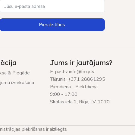
Pierakstīties
ācija
Jums ir jautājums?
E-pasts: info@foxy.lv
sa & Piegāde
Tālrunis: +371 28861295
ījumu izsekošana
Pirmdiena - Piektdiena
9:00 - 17:00
Skolas iela 2, Rīga, LV-1010
trācijas piekrišanas ir aizliegts