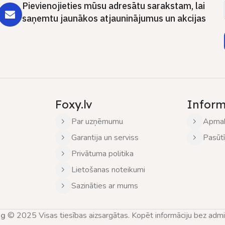
Pievienojieties mūsu adresātu sarakstam, lai
saņemtu jaunākos atjauninājumus un akcijas
Foxy.lv
Inform
Par uzņēmumu
Apmak
Garantija un serviss
Pasūt
Privātuma politika
Lietošanas noteikumi
Sazināties ar mums
ng
© 2025 Visas tiesības aizsargātas. Kopēt informāciju bez adminis