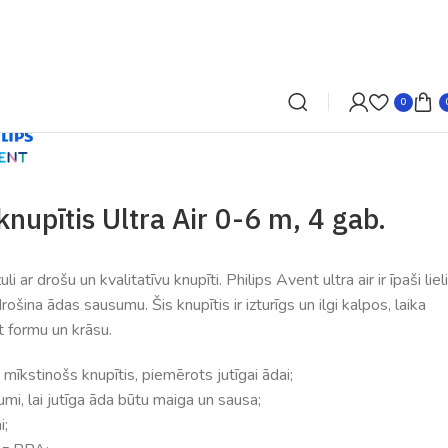
0
knupītis Ultra Air 0-6 m, 4 gab.
i ar drošu un kvalitatīvu knupīti. Philips Avent ultra air ir īpaši lieli
ošina ādas sausumu. Šis knupītis ir izturīgs un ilgi kalpos, laika
t formu un krāsu.
 mīkstinošs knupītis, piemērots jutīgai ādai;
urumi, lai jutīga āda būtu maiga un sausa;
i;