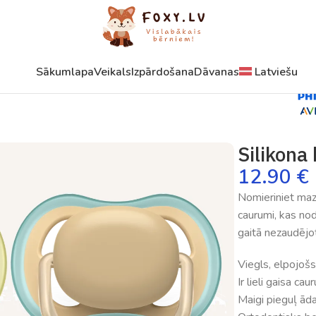
Sākumlapa
Veikals
Izpārdošana
Dāvanas
Latviešu
0-6 m, 4 gab.
Silikona 
12.90
€
Nomieriniet mazul
caurumi, kas nodr
gaitā nezaudējo
Viegls, elpojošs
Ir lieli gaisa ca
Maigi pieguļ āda