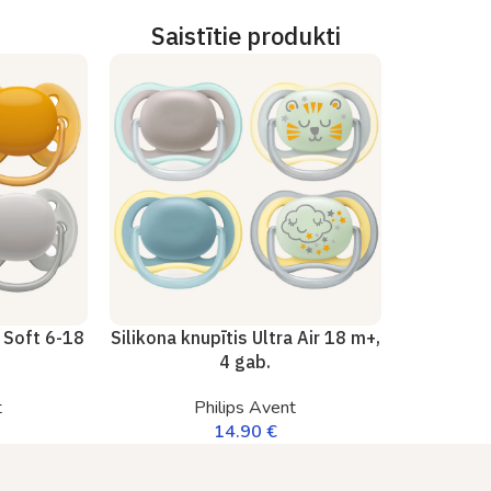
Saistītie produkti
a Soft 6-18
Silikona knupītis Ultra Air 18 m+,
4 gab.
t
Philips Avent
14.90
€