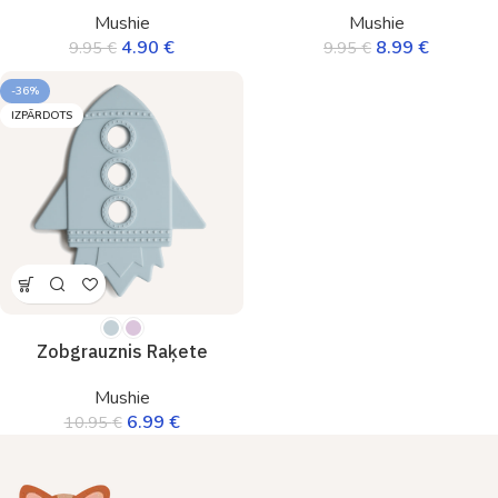
Mushie
Mushie
4.90
€
8.99
€
9.95
€
9.95
€
-36%
IZPĀRDOTS
Zobgrauznis Raķete
Mushie
6.99
€
10.95
€