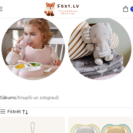
Trauki un piederumi
Rotaļlietas
Sākums
Knupīši un zobgrauži
23 preces
121 preces
Filtrēt