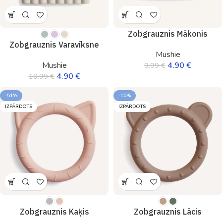
Zobgrauznis Mākonis
Zobgrauznis Varavīksne
Mushie
4.90
€
Mushie
9.99
€
4.90
€
10.99
€
-51%
-10%
IZPĀRDOTS
IZPĀRDOTS
Zobgrauznis Kaķis
Zobgrauznis Lācis