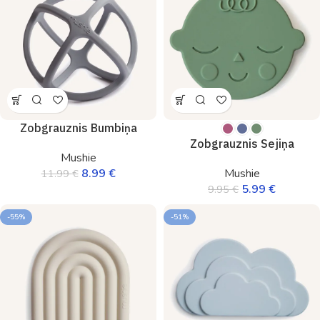
Zobgrauznis Bumbiņa
Zobgrauznis Sejiņa
Mushie
8.99
€
Mushie
11.99
€
5.99
€
9.95
€
-55%
-51%