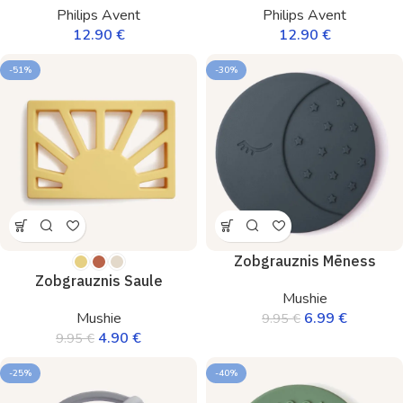
Philips Avent
Philips Avent
12.90
€
12.90
€
-51%
-30%
Zobgrauznis Mēness
Zobgrauznis Saule
Mushie
6.99
€
Mushie
9.95
€
4.90
€
9.95
€
-25%
-40%