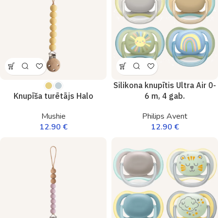
Silikona knupītis Ultra Air 0-
6 m, 4 gab.
Knupīša turētājs Halo
Philips Avent
Mushie
12.90
€
12.90
€