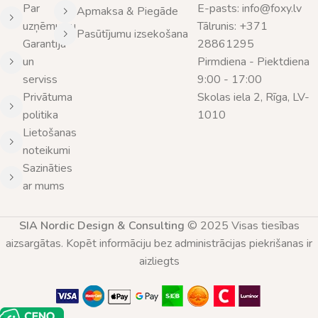
Par
E-pasts: info@foxy.lv
Apmaksa & Piegāde
uzņēmumu
Tālrunis: +371
Pasūtījumu izsekošana
Garantija
28861295
un
Pirmdiena - Piektdiena
serviss
9:00 - 17:00
Privātuma
Skolas iela 2, Rīga, LV-
politika
1010
Lietošanas
noteikumi
Sazināties
ar mums
SIA Nordic Design & Consulting
© 2025 Visas tiesības
aizsargātas. Kopēt informāciju bez administrācijas piekrišanas ir
aizliegts