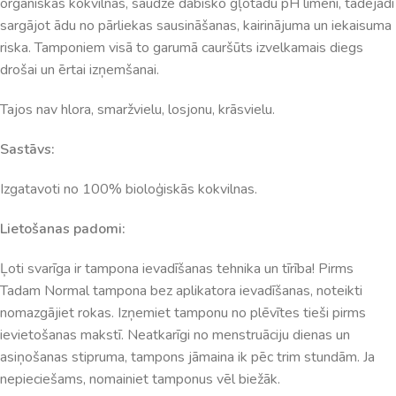
organiskās kokvilnas, saudzē dabisko gļotādu pH līmeni, tādējādi
sargājot ādu no pārliekas sausināšanas, kairinājuma un iekaisuma
riska. Tamponiem visā to garumā cauršūts izvelkamais diegs
drošai un ērtai izņemšanai.
Tajos nav hlora, smaržvielu, losjonu, krāsvielu.
Sastāvs:
Izgatavoti no 100% bioloģiskās kokvilnas.
Lietošanas padomi:
Ļoti svarīga ir tampona ievadīšanas tehnika un tīrība! Pirms
Tadam Normal tampona bez aplikatora ievadīšanas, noteikti
nomazgājiet rokas. Izņemiet tamponu no plēvītes tieši pirms
ievietošanas makstī. Neatkarīgi no menstruāciju dienas un
asiņošanas stipruma, tampons jāmaina ik pēc trim stundām. Ja
nepieciešams, nomainiet tamponus vēl biežāk.