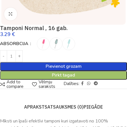
Palielināt
Tamponi Normal , 16 gab.
3.29
€
ABSORBCIJA
Pievienot grozam
Pirkt tagad
Add to
Vēlmju
Dalīties:
compare
saraksts
APRAKSTS
ATSAUKSMES (0)
PIEGĀDE
Mīksti un īpaši efektīvi tamponi kuri izgatavoti no 100%