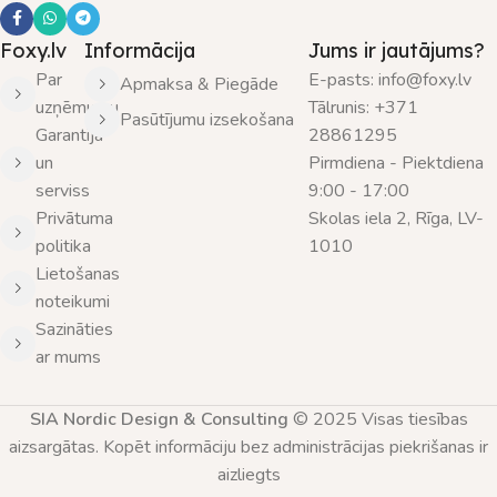
Foxy.lv
Informācija
Jums ir jautājums?
Par
E-pasts: info@foxy.lv
Apmaksa & Piegāde
uzņēmumu
Tālrunis: +371
Pasūtījumu izsekošana
Garantija
28861295
un
Pirmdiena - Piektdiena
serviss
9:00 - 17:00
Privātuma
Skolas iela 2, Rīga, LV-
politika
1010
Lietošanas
noteikumi
Sazināties
ar mums
SIA Nordic Design & Consulting
© 2025 Visas tiesības
aizsargātas. Kopēt informāciju bez administrācijas piekrišanas ir
aizliegts