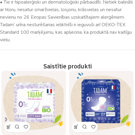
• Tie ir hipoalerģiski un dermatoloģiski pārbaudīti. Netiek balināti
ar hloru, nesatur smaržvielas, losjonu, krāsvielas un nesatur
nevienu no 26 Eiropas Savienības uzskaitītajiem alergēniem.
Tadam’ urīna nesturēšanas ieliktnīši ir ieguvuši arī OEKO-TEX
Standard 100 marķējumu, kas apliecina, ka produktā nav kaitīgu
vielu.
Saistītie produkti