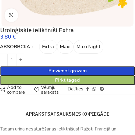
Palielināt
Uroloģiskie ieliktnīši Extra
3.80
€
ABSORBCIJA
Extra
Maxi
Maxi Night
Pievienot grozam
Pirkt tagad
Add to
Vēlmju
Dalīties:
compare
saraksts
APRAKSTS
ATSAUKSMES (0)
PIEGĀDE
Tadam urīna nesaturēšanas ieliktnīšus! Ražoti Francijā un