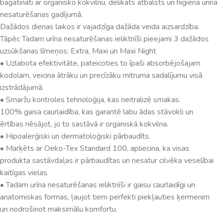
bagātināti ar organisko kokvilnu, delikāts atbalsts un higiēna urīna
nesaturēšanas gadījumā.
Dažādos dienas laikos ir vajadzīga dažāda veida aizsardzība.
Tāpēc Tadam urīna nesaturēšanas ieliktnīši pieejami 3 dažādos
uzsūkšanas līmeņos: Extra, Maxi un Maxi Night
• Uzlabota efektivitāte, pateicoties to īpaši absorbējošajam
kodolam, veicina ātrāku un precīzāku mitruma sadalījumu visā
izstrādājumā.
• Smaržu kontroles tehnoloģija, kas neitralizē smakas.
100% gaisa caurlaidība, kas garantē labu ādas stāvokli un
ērtības nēsājot, jo to sastāvā ir organiskā kokvilna.
• Hipoalerģiski un dermatoloģiski pārbaudīts.
• Marķēts ar Oeko-Tex Standard 100, apliecina, ka visas
produkta sastāvdaļas ir pārbaudītas un nesatur cilvēka veselībai
kaitīgas vielas.
• Tadam urīna nesaturēšanas ieliktnīši ir gaisu caurlaidīgi un
anatomiskas formas, ļaujot tiem perfekti piekļauties ķermenim
un nodrošinot maksimālu komfortu.