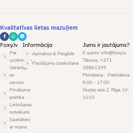
Kvalitatīvas lietas mazuļiem
Foxy.lv
Informācija
Jums ir jautājums?
Par
E-pasts: info@foxy.lv
Apmaksa & Piegāde
uzņēmumu
Tālrunis: +371
Pasūtījumu izsekošana
Garantija
28861295
un
Pirmdiena - Piektdiena
serviss
9:00 - 17:00
Privātuma
Skolas iela 2, Rīga, LV-
politika
1010
Lietošanas
noteikumi
Sazināties
ar mums