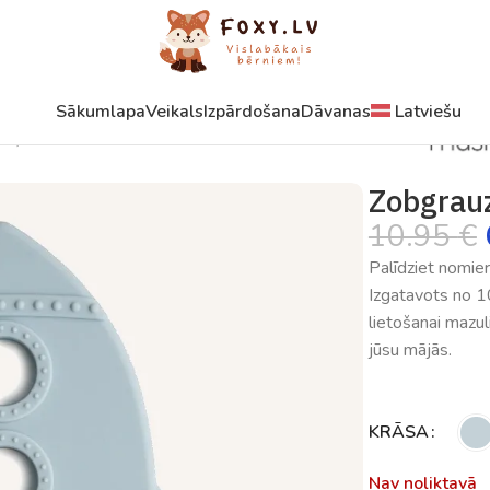
Sākumlapa
Veikals
Izpārdošana
Dāvanas
Latviešu
Raķete
Zobgrauz
10.95
€
Palīdziet nomie
Izgatavots no 10
lietošanai mazul
jūsu mājās.
KRĀSA
Nav noliktavā