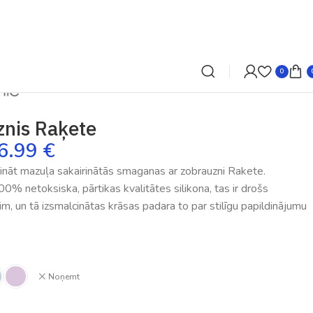
0
nis Raķete
6.99
€
rināt mazuļa sakairinātās smaganas ar zobrauzni Rakete.
0% netoksiska, pārtikas kvalitātes silikona, tas ir drošs
im, un tā izsmalcinātas krāsas padara to par stilīgu papildinājumu
Noņemt