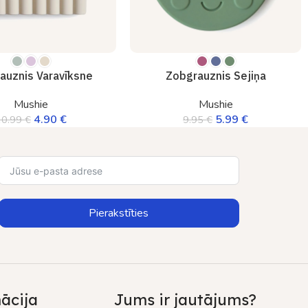
auznis Varavīksne
Zobgrauznis Sejiņa
Mushie
Mushie
4.90
€
5.99
€
10.99
€
9.95
€
Pierakstīties
ācija
Jums ir jautājums?