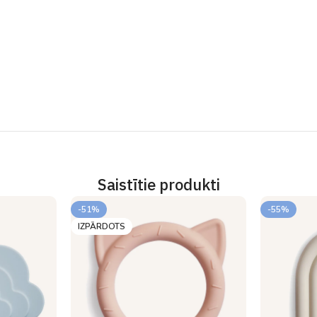
Saistītie produkti
-51%
-55%
IZPĀRDOTS