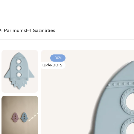
Par mums
Sazināties
Sākums
Knupīši un zobgrauži
Zobgraužņi mazuļiem
Zobgrauznis 
-36%
IZPĀRDOTS