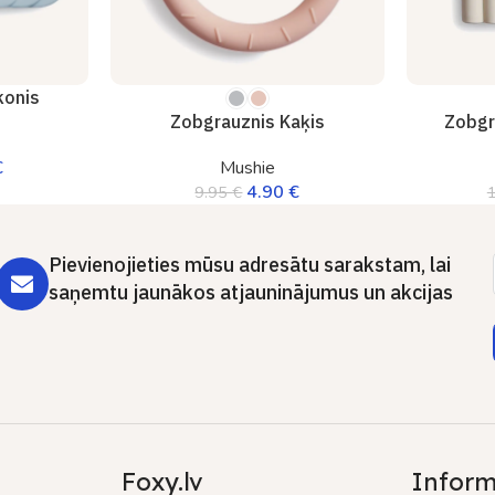
konis
Zobgrauznis Kaķis
Zobgr
€
Mushie
4.90
€
9.95
€
Pievienojieties mūsu adresātu sarakstam, lai
saņemtu jaunākos atjauninājumus un akcijas
Foxy.lv
Inform