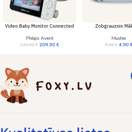
Video Baby Monitor Connected
Zobgrauznis Mā
Philips Avent
Mushie
209.90
€
4.90
249.90
€
9.99
€