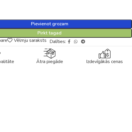
Pievienot grozam
Pirkt tagad
pare
Vēlmju saraksts
Dalīties:
alitāte
Ātra piegāde
Izdevīgākās cenas