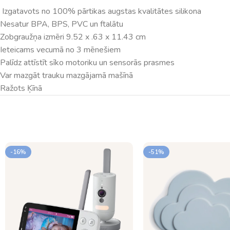
Izgatavots no 100% pārtikas augstas kvalitātes silikona
Nesatur BPA, BPS, PVC un ftalātu
Zobgraužņa izmēri 9.52 x .63 x 11.43 cm
Ieteicams vecumā no 3 mēnešiem
Palīdz attīstīt sīko motoriku un sensorās prasmes
Var mazgāt trauku mazgājamā mašīnā
Ražots Ķīnā
-16%
-51%