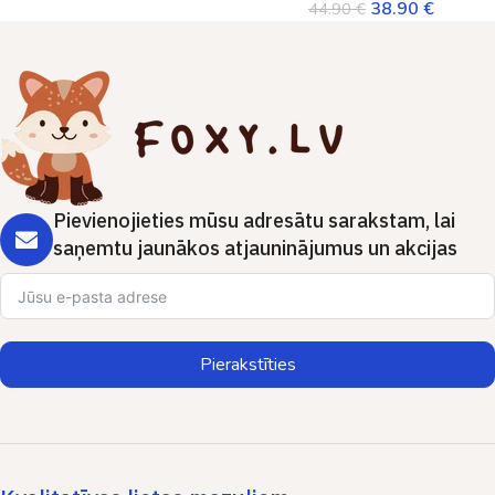
38.90
€
44.90
€
Pievienojieties mūsu adresātu sarakstam, lai
saņemtu jaunākos atjauninājumus un akcijas
Pierakstīties