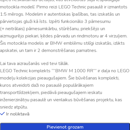
motocikla modelī. Pirmo reizi LEGO Technic pasaulē ir izmantots
1:5 mērogs. Modelim ir autentiskas īpašības, tas izskatās un
pārvietojas gluži kā īsts. Izpēti funkcionālo 3 pārnesumu
(+ neitrālais) pārnesumkārbu, stūrēšanu, priekšējo un
aizmugurējo piekari, ķēdes pārvadu un rindmotoru ar 4 virzuļiem.
Šis motocikla modelis ar BMW emblēmu stilīgi izskatās, izlikts
apskatei, un tam ir 2 demonstrēšanas pamatnes.
Lai tava aizraušanās ved tevi tālāk.
LEGO Technic komplekts “”BMW M 1000 RR”” ir daļa no LEGO
modeļu kolekcijas pieaugušajiem. Šie būvēšanas komplekti,
kuros atveidoti daži no pasaulē populārākajiem
transportlīdzekļiem, piedāvā pieaugušajiem ieskatu
inženierzinātņu pasaulē un vienlaikus būvēšanas projektu, kas
sniedz atpūtu.
Ir noliktavā
Pievienot grozam