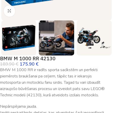
Palielināt
BMW M 1000 RR 42130
189.90
€
175.90
€
BMW M 1000 RR ir radīts sporta sacīkstēm un perfekti
piemērots braukšanai pa ceļiem, tāpēc tas ir iekarojis
motosporta un motociklu fanu sirdis. Tagad tu vari izbaudīt
aizraujošo būvēšanas procesu un izveidot pats savu LEGO®
Technic modeli (42130), kurā atveidots izcilais motocikls.
Nepārspējama jauda.
Izpēti neskaitāmās detaļas, kas atveidotas šajā iespaidīgajā