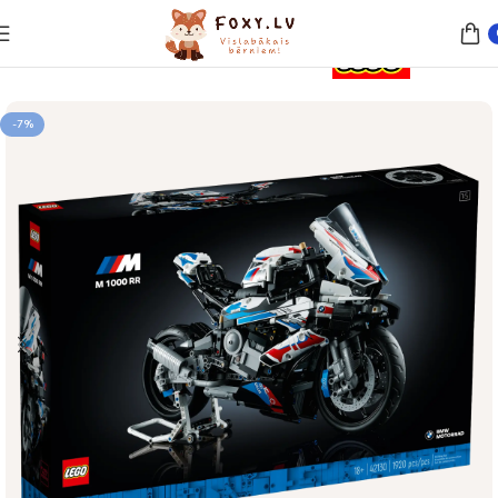
Sākums
Rotaļlietas
Lego un konstruktori
-7%