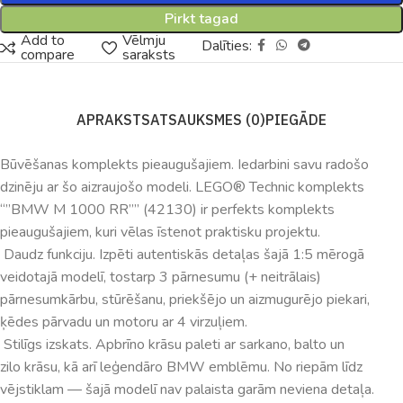
Pirkt tagad
Add to
Vēlmju
Dalīties:
compare
saraksts
APRAKSTS
ATSAUKSMES (0)
PIEGĀDE
Būvēšanas komplekts pieaugušajiem. Iedarbini savu radošo
dzinēju ar šo aizraujošo modeli. LEGO® Technic komplekts
“”BMW M 1000 RR”” (42130) ir perfekts komplekts
pieaugušajiem, kuri vēlas īstenot praktisku projektu.
Daudz funkciju. Izpēti autentiskās detaļas šajā 1:5 mērogā
veidotajā modelī, tostarp 3 pārnesumu (+ neitrālais)
pārnesumkārbu, stūrēšanu, priekšējo un aizmugurējo piekari,
ķēdes pārvadu un motoru ar 4 virzuļiem.
Stilīgs izskats. Apbrīno krāsu paleti ar sarkano, balto un
zilo krāsu, kā arī leģendāro BMW emblēmu. No riepām līdz
vējstiklam — šajā modelī nav palaista garām neviena detaļa.