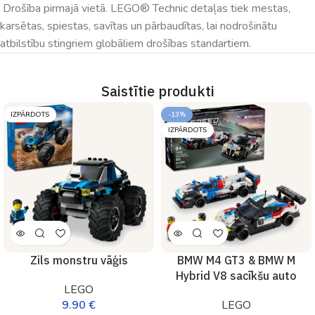
Drošība pirmajā vietā. LEGO® Technic detaļas tiek mestas,
karsētas, spiestas, savītas un pārbaudītas, lai nodrošinātu
atbilstību stingriem globāliem drošības standartiem.
Saistītie produkti
IZPĀRDOTS
-13%
IZPĀRDOTS
Zils monstru vāģis
BMW M4 GT3 & BMW M
Hybrid V8 sacīkšu auto
LEGO
9.90
€
LEGO