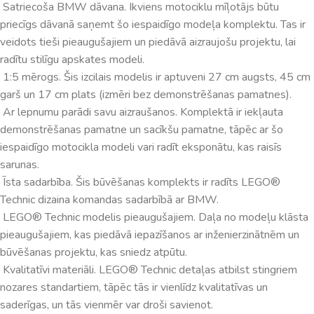
Satriecoša BMW dāvana. Ikviens motociklu mīļotājs būtu
priecīgs dāvanā saņemt šo iespaidīgo modeļa komplektu. Tas ir
veidots tieši pieaugušajiem un piedāvā aizraujošu projektu, lai
radītu stilīgu apskates modeli.
1:5 mērogs. Šis izcilais modelis ir aptuveni 27 cm augsts, 45 cm
garš un 17 cm plats (izmēri bez demonstrēšanas pamatnes).
Ar lepnumu parādi savu aizraušanos. Komplektā ir iekļauta
demonstrēšanas pamatne un sacīkšu pamatne, tāpēc ar šo
iespaidīgo motocikla modeli vari radīt eksponātu, kas raisīs
sarunas.
Īsta sadarbība. Šis būvēšanas komplekts ir radīts LEGO®
Technic dizaina komandas sadarbībā ar BMW.
LEGO® Technic modelis pieaugušajiem. Daļa no modeļu klāsta
pieaugušajiem, kas piedāvā iepazīšanos ar inženierzinātnēm un
būvēšanas projektu, kas sniedz atpūtu.
Kvalitatīvi materiāli. LEGO® Technic detaļas atbilst stingriem
nozares standartiem, tāpēc tās ir vienlīdz kvalitatīvas un
saderīgas, un tās vienmēr var droši savienot.