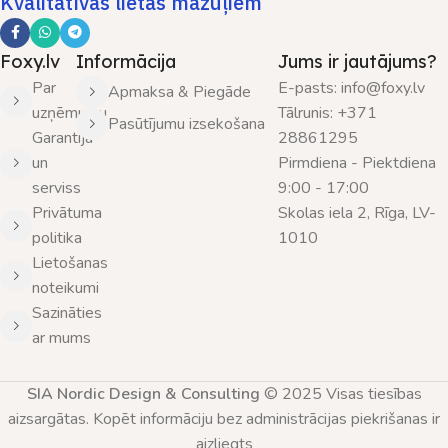
Kvalitatīvas lietas mazuļiem
Foxy.lv
Informācija
Jums ir jautājums?
Par
E-pasts: info@foxy.lv
Apmaksa & Piegāde
uzņēmumu
Tālrunis: +371
Pasūtījumu izsekošana
Garantija
28861295
un
Pirmdiena - Piektdiena
serviss
9:00 - 17:00
Privātuma
Skolas iela 2, Rīga, LV-
politika
1010
Lietošanas
noteikumi
Sazināties
ar mums
SIA Nordic Design & Consulting
© 2025 Visas tiesības
aizsargātas. Kopēt informāciju bez administrācijas piekrišanas ir
aizliegts