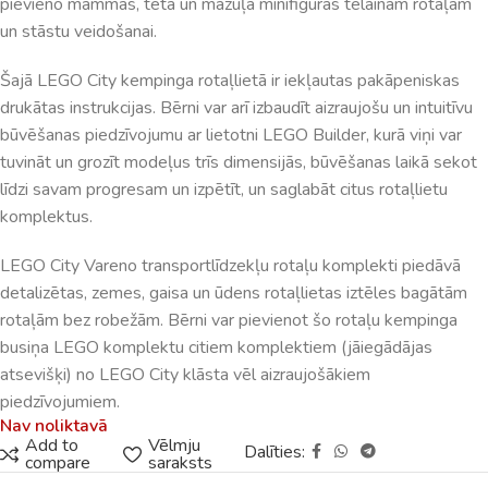
pievieno mammas, tēta un mazuļa minifigūras tēlainām rotaļām
un stāstu veidošanai.
Šajā LEGO City kempinga rotaļlietā ir iekļautas pakāpeniskas
drukātas instrukcijas. Bērni var arī izbaudīt aizraujošu un intuitīvu
būvēšanas piedzīvojumu ar lietotni LEGO Builder, kurā viņi var
tuvināt un grozīt modeļus trīs dimensijās, būvēšanas laikā sekot
līdzi savam progresam un izpētīt, un saglabāt citus rotaļlietu
komplektus.
LEGO City Vareno transportlīdzekļu rotaļu komplekti piedāvā
detalizētas, zemes, gaisa un ūdens rotaļlietas iztēles bagātām
rotaļām bez robežām. Bērni var pievienot šo rotaļu kempinga
busiņa LEGO komplektu citiem komplektiem (jāiegādājas
atsevišķi) no LEGO City klāsta vēl aizraujošākiem
piedzīvojumiem.
Nav noliktavā
Add to
Vēlmju
Dalīties:
compare
saraksts