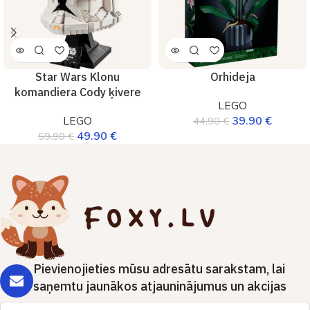
Star Wars Klonu
Orhideja
komandiera Cody ķivere
LEGO
LEGO
39.90
€
44.90
€
49.90
€
59.90
€
Pievienojieties mūsu adresātu sarakstam, lai
saņemtu jaunākos atjauninājumus un akcijas