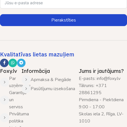
Pierakstīties
Kvalitatīvas lietas mazuļiem
Foxy.lv
Informācija
Jums ir jautājums?
Par
E-pasts: info@foxy.lv
Apmaksa & Piegāde
uzņēmumu
Tālrunis: +371
Pasūtījumu izsekošana
Garantija
28861295
un
Pirmdiena - Piektdiena
serviss
9:00 - 17:00
Privātuma
Skolas iela 2, Rīga, LV-
politika
1010