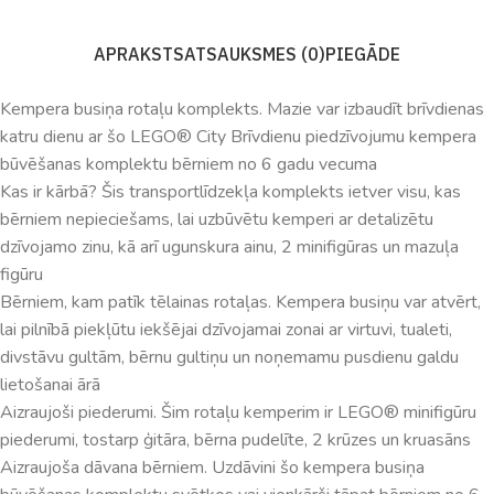
APRAKSTS
ATSAUKSMES (0)
PIEGĀDE
Kempera busiņa rotaļu komplekts. Mazie var izbaudīt brīvdienas
katru dienu ar šo LEGO® City Brīvdienu piedzīvojumu kempera
būvēšanas komplektu bērniem no 6 gadu vecuma
Kas ir kārbā? Šis transportlīdzekļa komplekts ietver visu, kas
bērniem nepieciešams, lai uzbūvētu kemperi ar detalizētu
dzīvojamo zinu, kā arī ugunskura ainu, 2 minifigūras un mazuļa
figūru
Bērniem, kam patīk tēlainas rotaļas. Kempera busiņu var atvērt,
lai pilnībā piekļūtu iekšējai dzīvojamai zonai ar virtuvi, tualeti,
divstāvu gultām, bērnu gultiņu un noņemamu pusdienu galdu
lietošanai ārā
Aizraujoši piederumi. Šim rotaļu kemperim ir LEGO® minifigūru
piederumi, tostarp ģitāra, bērna pudelīte, 2 krūzes un kruasāns
Aizraujoša dāvana bērniem. Uzdāvini šo kempera busiņa