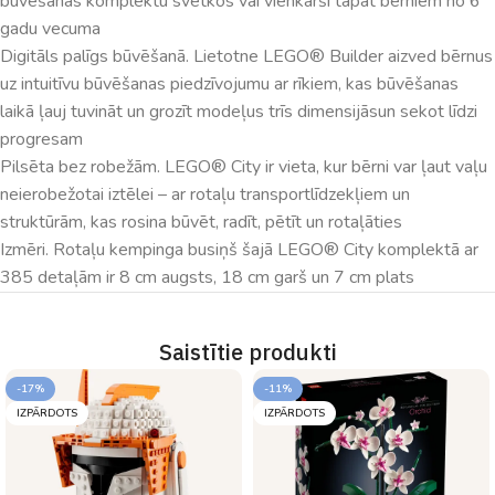
būvēšanas komplektu svētkos vai vienkārši tāpat bērniem no 6
gadu vecuma
Digitāls palīgs būvēšanā. Lietotne LEGO® Builder aizved bērnus
uz intuitīvu būvēšanas piedzīvojumu ar rīkiem, kas būvēšanas
laikā ļauj tuvināt un grozīt modeļus trīs dimensijāsun sekot līdzi
progresam
Pilsēta bez robežām. LEGO® City ir vieta, kur bērni var ļaut vaļu
neierobežotai iztēlei – ar rotaļu transportlīdzekļiem un
struktūrām, kas rosina būvēt, radīt, pētīt un rotaļāties
Izmēri. Rotaļu kempinga busiņš šajā LEGO® City komplektā ar
385 detaļām ir 8 cm augsts, 18 cm garš un 7 cm plats
Saistītie produkti
-17%
-11%
IZPĀRDOTS
IZPĀRDOTS