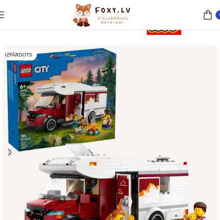
Sākums
Rotaļlietas
Lego un konstruktori
IZPĀRDOTS