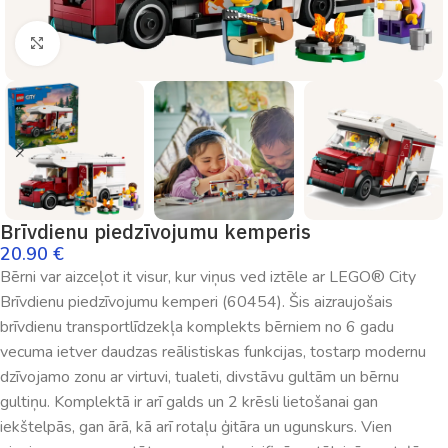
Palielināt
Brīvdienu piedzīvojumu kemperis
20.90
€
Bērni var aizceļot it visur, kur viņus ved iztēle ar LEGO® City
Brīvdienu piedzīvojumu kemperi (60454). Šis aizraujošais
brīvdienu transportlīdzekļa komplekts bērniem no 6 gadu
vecuma ietver daudzas reālistiskas funkcijas, tostarp modernu
dzīvojamo zonu ar virtuvi, tualeti, divstāvu gultām un bērnu
gultiņu. Komplektā ir arī galds un 2 krēsli lietošanai gan
iekštelpās, gan ārā, kā arī rotaļu ģitāra un ugunskurs. Vien