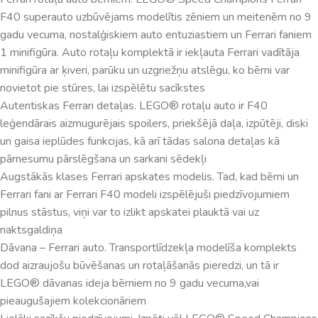
F40 superauto uzbūvējams modelītis zēniem un meitenēm no 9
gadu vecuma, nostalģiskiem auto entuziastiem un Ferrari faniem
1 minifigūra. Auto rotaļu komplektā ir iekļauta Ferrari vadītāja
minifigūra ar ķiveri, parūku un uzgriežņu atslēgu, ko bērni var
novietot pie stūres, lai izspēlētu sacīkstes
Autentiskas Ferrari detaļas. LEGO® rotaļu auto ir F40
leģendārais aizmugurējais spoilers, priekšējā daļa, izpūtēji, diski
un gaisa ieplūdes funkcijas, kā arī tādas salona detaļas kā
pārnesumu pārslēgšana un sarkani sēdekļi
Augstākās klases Ferrari apskates modelis. Tad, kad bērni un
Ferrari fani ar Ferrari F40 modeli izspēlējuši piedzīvojumiem
pilnus stāstus, viņi var to izlikt apskatei plauktā vai uz
naktsgaldiņa
Dāvana – Ferrari auto. Transportlīdzekļa modelīša komplekts
dod aizraujošu būvēšanas un rotaļāšanās pieredzi, un tā ir
LEGO® dāvanas ideja bērniem no 9 gadu vecuma,vai
pieaugušajiem kolekcionāriem