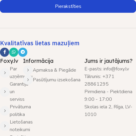
Pierakstīties
Kvalitatīvas lietas mazuļiem
Foxy.lv
Informācija
Jums ir jautājums?
Par
E-pasts: info@foxy.lv
Apmaksa & Piegāde
uzņēmumu
Tālrunis: +371
Pasūtījumu izsekošana
Garantija
28861295
un
Pirmdiena - Piektdiena
serviss
9:00 - 17:00
Privātuma
Skolas iela 2, Rīga, LV-
politika
1010
Lietošanas
noteikumi