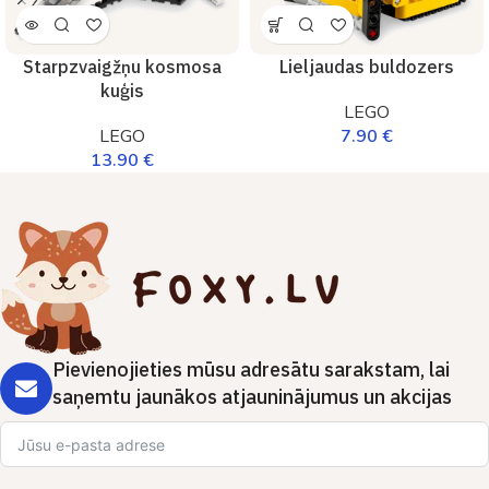
Starpzvaigžņu kosmosa
Lieljaudas buldozers
kuģis
LEGO
LEGO
7.90
€
13.90
€
Pievienojieties mūsu adresātu sarakstam, lai
saņemtu jaunākos atjauninājumus un akcijas