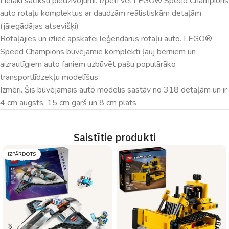
Lielāki sacīkšu piedzīvojumi. Izpēti vēl LEGO® Speed Champions
auto rotaļu komplektus ar daudzām reālistiskām detaļām
(jāiegādājas atsevišķi)
Rotaļājies un izliec apskatei leģendārus rotaļu auto. LEGO®
Speed Champions būvējamie komplekti ļauj bērniem un
aizrautīgiem auto faniem uzbūvēt pašu populārāko
transportlīdzekļu modelīšus
Izmēri. Šis būvējamais auto modelis sastāv no 318 detaļām un ir
4 cm augsts, 15 cm garš un 8 cm plats
Saistītie produkti
IZPĀRDOTS