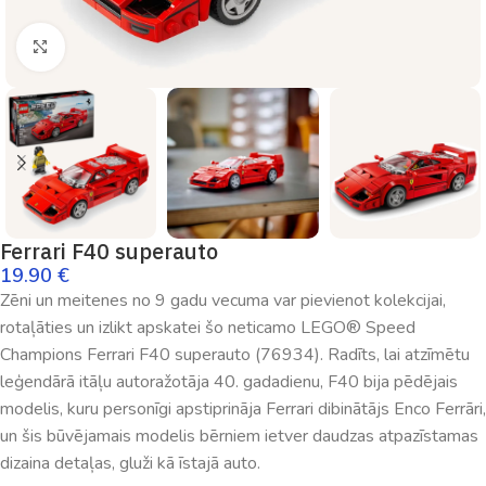
Palielināt
Ferrari F40 superauto
19.90
€
Zēni un meitenes no 9 gadu vecuma var pievienot kolekcijai,
rotaļāties un izlikt apskatei šo neticamo LEGO® Speed
Champions Ferrari F40 superauto (76934). Radīts, lai atzīmētu
leģendārā itāļu autoražotāja 40. gadadienu, F40 bija pēdējais
modelis, kuru personīgi apstiprināja Ferrari dibinātājs Enco Ferrāri,
un šis būvējamais modelis bērniem ietver daudzas atpazīstamas
dizaina detaļas, gluži kā īstajā auto.