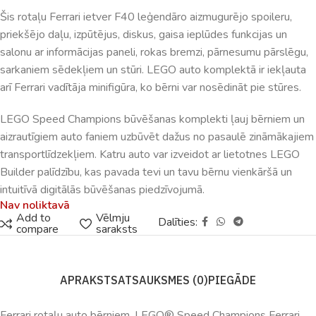
Šis rotaļu Ferrari ietver F40 leģendāro aizmugurējo spoileru,
priekšējo daļu, izpūtējus, diskus, gaisa ieplūdes funkcijas un
salonu ar informācijas paneli, rokas bremzi, pārnesumu pārslēgu,
sarkaniem sēdekļiem un stūri. LEGO auto komplektā ir iekļauta
arī Ferrari vadītāja minifigūra, ko bērni var nosēdināt pie stūres.
LEGO Speed Champions būvēšanas komplekti ļauj bērniem un
aizrautīgiem auto faniem uzbūvēt dažus no pasaulē zināmākajiem
transportlīdzekļiem. Katru auto var izveidot ar lietotnes LEGO
Builder palīdzību, kas pavada tevi un tavu bērnu vienkāršā un
intuitīvā digitālās būvēšanas piedzīvojumā.
Nav noliktavā
Add to
Vēlmju
Dalīties:
compare
saraksts
APRAKSTS
ATSAUKSMES (0)
PIEGĀDE
Ferrari rotaļu auto bērniem. LEGO® Speed Champions Ferrari