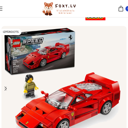
Sākums
Rotaļlietas
Lego un konstruktori
IZPĀRDOTS