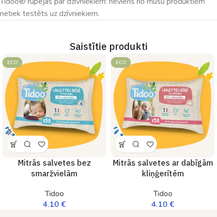
Tidoo® rūpējas par dzīvniekiem: neviens no mūsu produktiem
netiek testēts uz dzīvniekiem.
Saistītie produkti
ECO
ECO
Mitrās salvetes bez
Mitrās salvetes ar dabīgām
smaržvielām
kliņģerītēm
Tidoo
Tidoo
4.10
€
4.10
€