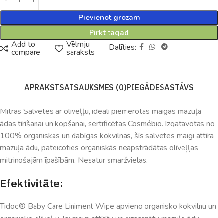
Pievienot grozam
Pirkt tagad
Add to
Vēlmju
Dalīties:
compare
saraksts
APRAKSTS
ATSAUKSMES (0)
PIEGĀDE
SASTĀVS
Mitrās Salvetes ar olīveļļu, ideāli piemērotas maigas mazuļa
ādas tīrīšanai un kopšanai, sertificētas Cosmébio. Izgatavotas no
100% organiskas un dabīgas kokvilnas, šīs salvetes maigi attīra
mazuļa ādu, pateicoties organiskās neapstrādātas olīveļļas
mitrinošajām īpašībām. Nesatur smaržvielas.
Efektivitāte:
Tidoo® Baby Care Liniment Wipe apvieno organisko kokvilnu un