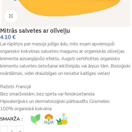
Palielināt
Mitrās salvetes ar olīveļļu
4.10
€
Lai rūpētos par mazuļa jutīgo ādu, mēs esam apvienojuši
organisko kokvilnas salvetes maigumu ar organiskās olīveļļas
linimenta aizsargājošo efektu. Augsti sertificētas organisko
linimentu salvetes lietošanai iekštelpās vai ārpus tām. Bioloģiski
noārdāmas, videi draudzīgas un nesatur kaitīgas vielas!
Ražots Francijā
Bez smaržvielām, bez spirta vai fenoksietanola
Hipoalerģisks un dermatoloģiski pārbaudīts Cosmebio
100% organiskā kokvilna
SMARŽA