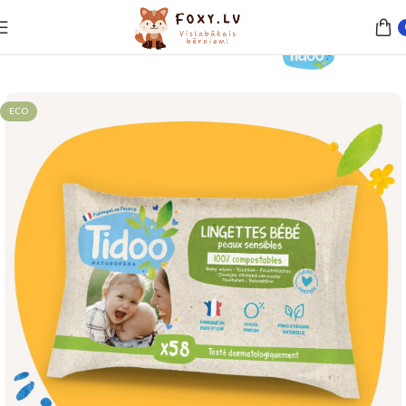
Sākums
Aprūpe un higiēna
Mitrās salvetes
ECO