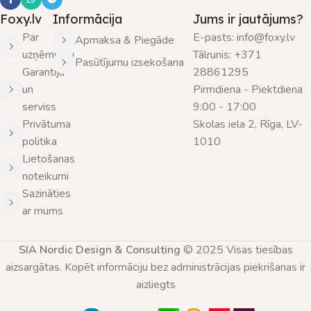
Foxy.lv
Informācija
Jums ir jautājums?
Par
E-pasts: info@foxy.lv
Apmaksa & Piegāde
uzņēmumu
Tālrunis: +371
Pasūtījumu izsekošana
Garantija
28861295
un
Pirmdiena - Piektdiena
serviss
9:00 - 17:00
Privātuma
Skolas iela 2, Rīga, LV-
politika
1010
Lietošanas
noteikumi
Sazināties
ar mums
SIA Nordic Design & Consulting
© 2025 Visas tiesības
aizsargātas. Kopēt informāciju bez administrācijas piekrišanas ir
aizliegts