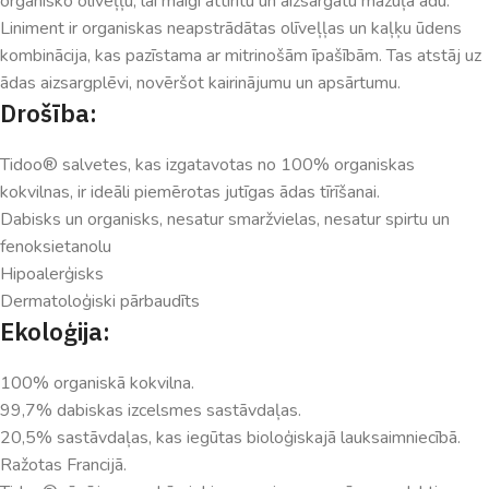
organisko olīveļļu, lai maigi attīrītu un aizsargātu mazuļa ādu.
Liniment ir organiskas neapstrādātas olīveļļas un kaļķu ūdens
kombinācija, kas pazīstama ar mitrinošām īpašībām. Tas atstāj uz
ādas aizsargplēvi, novēršot kairinājumu un apsārtumu.
Drošība:
Tidoo® salvetes, kas izgatavotas no 100% organiskas
kokvilnas, ir ideāli piemērotas jutīgas ādas tīrīšanai.
Dabisks un organisks, nesatur smaržvielas, nesatur spirtu un
fenoksietanolu
Hipoalerģisks
Dermatoloģiski pārbaudīts
Ekoloģija:
100% organiskā kokvilna.
99,7% dabiskas izcelsmes sastāvdaļas.
20,5% sastāvdaļas, kas iegūtas bioloģiskajā lauksaimniecībā.
Ražotas Francijā.