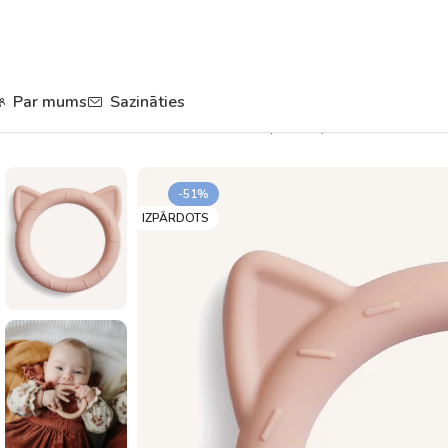
Par mums
Sazināties
Sākums
Knupīši un zobgrauži
Zobgraužņi mazuļiem
Zobgrauznis 
-51%
IZPĀRDOTS