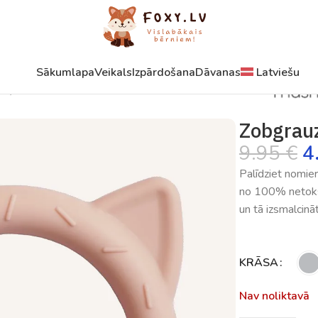
Sākumlapa
Veikals
Izpārdošana
Dāvanas
Latviešu
Kaķis
Zobgrauz
9.95
€
4
Palīdziet nomier
no 100% netoksis
un tā izsmalcinā
KRĀSA
Nav noliktavā