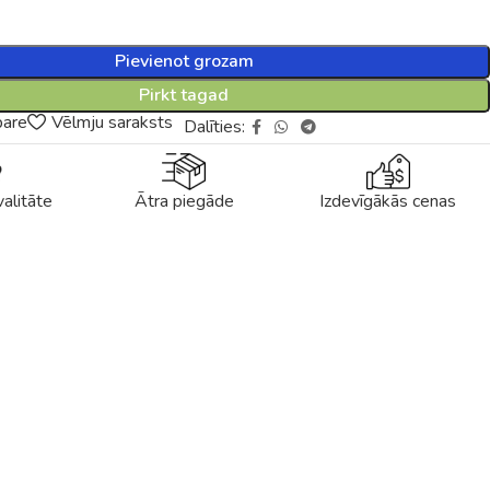
Pievienot grozam
Pirkt tagad
pare
Vēlmju saraksts
Dalīties:
alitāte
Ātra piegāde
Izdevīgākās cenas