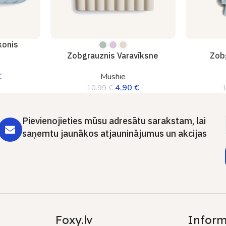
konis
Zobgrauznis Varavīksne
Zob
€
Mushie
4.90
€
10.99
€
Pievienojieties mūsu adresātu sarakstam, lai
saņemtu jaunākos atjauninājumus un akcijas
Foxy.lv
Inform