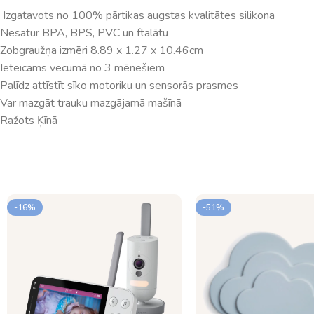
Izgatavots no 100% pārtikas augstas kvalitātes silikona
Nesatur BPA, BPS, PVC un ftalātu
Zobgraužņa izmēri 8.89 x 1.27 x 10.46cm
Ieteicams vecumā no 3 mēnešiem
Palīdz attīstīt sīko motoriku un sensorās prasmes
Var mazgāt trauku mazgājamā mašīnā
Ražots Ķīnā
-16%
-51%