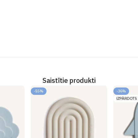
Saistītie produkti
-55%
-36%
IZPĀRDOTS