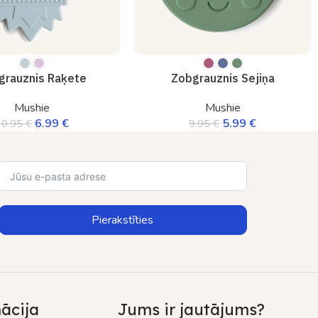
grauznis Raķete
Zobgrauznis Sejiņa
Mushie
Mushie
6.99
€
5.99
€
10.95
€
9.95
€
Pierakstīties
ācija
Jums ir jautājums?