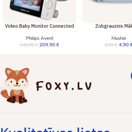
Video Baby Monitor Connected
Zobgrauznis Mā
Philips Avent
Mushie
209.90
€
4.90
249.90
€
9.99
€