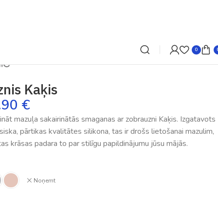
0
nis Kaķis
.90
€
ināt mazuļa sakairinātās smaganas ar zobrauzni Kaķis. Izgatavots
ka, pārtikas kvalitātes silikona, tas ir drošs lietošanai mazulim,
tas krāsas padara to par stilīgu papildinājumu jūsu mājās.
Noņemt