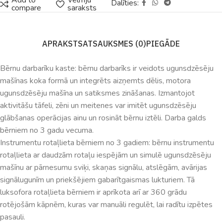
Add to
Vēlmju
Dalīties:
compare
saraksts
APRAKSTS
ATSAUKSMES (0)
PIEGĀDE
Bērnu darbarīku kaste: bērnu darbarīks ir veidots ugunsdzēsēju
mašīnas koka formā un integrēts aizņemts dēlis, motora
ugunsdzēsēju mašīna un satiksmes zināšanas. Izmantojot
aktivitāšu tāfeli, zēni un meitenes var imitēt ugunsdzēsēju
glābšanas operācijas ainu un rosināt bērnu iztēli. Darba galds
bērniem no 3 gadu vecuma.
Instrumentu rotaļlieta bērniem no 3 gadiem: bērnu instrumentu
rotaļlieta ar daudzām rotaļu iespējām un simulē ugunsdzēsēju
mašīnu ar pārnesumu sviķi, skaņas signālu, atslēgām, avārijas
signālugunīm un priekšējiem gabarītgaismas lukturiem. Tā
luksofora rotaļlieta bērniem ir aprīkota arī ar 360 grādu
rotējošām kāpnēm, kuras var manuāli regulēt, lai radītu izpētes
pasauli.