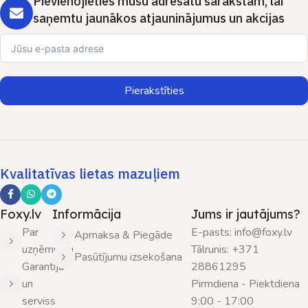
Pievienojieties mūsu adresātu sarakstam, lai
saņemtu jaunākos atjauninājumus un akcijas
Pierakstīties
Kvalitatīvas lietas mazuļiem
Foxy.lv
Informācija
Jums ir jautājums?
Par
E-pasts: info@foxy.lv
Apmaksa & Piegāde
uzņēmumu
Tālrunis: +371
Pasūtījumu izsekošana
Garantija
28861295
un
Pirmdiena - Piektdiena
serviss
9:00 - 17:00