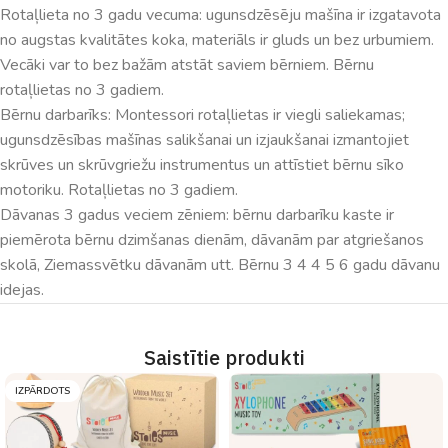
Rotaļlieta no 3 gadu vecuma: ugunsdzēsēju mašīna ir izgatavota
no augstas kvalitātes koka, materiāls ir gluds un bez urbumiem.
Vecāki var to bez bažām atstāt saviem bērniem. Bērnu
rotaļlietas no 3 gadiem.
Bērnu darbarīks: Montessori rotaļlietas ir viegli saliekamas;
ugunsdzēsības mašīnas salikšanai un izjaukšanai izmantojiet
skrūves un skrūvgriežu instrumentus un attīstiet bērnu sīko
motoriku. Rotaļlietas no 3 gadiem.
Dāvanas 3 gadus veciem zēniem: bērnu darbarīku kaste ir
piemērota bērnu dzimšanas dienām, dāvanām par atgriešanos
skolā, Ziemassvētku dāvanām utt. Bērnu 3 4 4 5 6 gadu dāvanu
idejas.
Saistītie produkti
IZPĀRDOTS