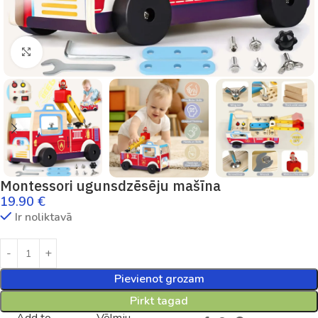
Palielināt
Montessori ugunsdzēsēju mašīna
19.90
€
Ir noliktavā
Pievienot grozam
Pirkt tagad