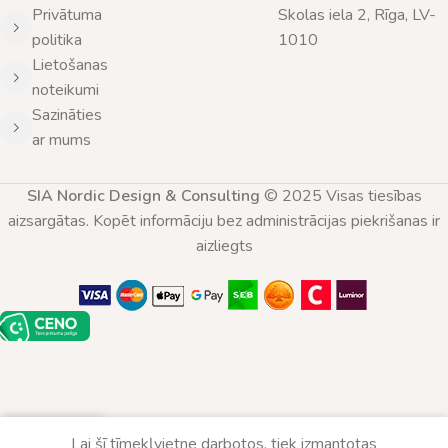
Privātuma
Skolas iela 2, Rīga, LV-
politika
1010
Lietošanas
noteikumi
Sazināties
ar mums
SIA Nordic Design & Consulting
© 2025 Visas tiesības
aizsargātas. Kopēt informāciju bez administrācijas piekrišanas ir
aizliegts
0
Lai šī tīmekļvietne darbotos, tiek izmantotas