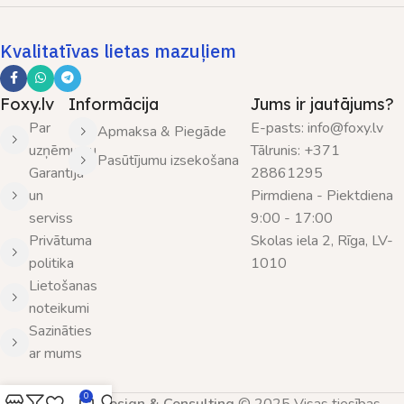
Kvalitatīvas lietas mazuļiem
Foxy.lv
Informācija
Jums ir jautājums?
Par
E-pasts: info@foxy.lv
Apmaksa & Piegāde
uzņēmumu
Tālrunis: +371
Pasūtījumu izsekošana
Garantija
28861295
un
Pirmdiena - Piektdiena
serviss
9:00 - 17:00
Privātuma
Skolas iela 2, Rīga, LV-
politika
1010
Lietošanas
noteikumi
Sazināties
ar mums
0