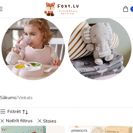
Trauki un piederumi
Rotaļlietas
Sākums
Veikals
23 preces
121 preces
Filtrēt
Notīrīt filtrus
Stoies
IZPĀRDOTS