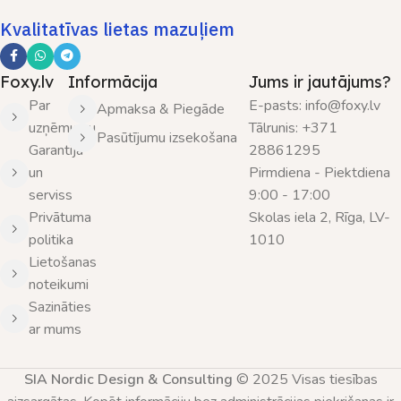
Kvalitatīvas lietas mazuļiem
Foxy.lv
Informācija
Jums ir jautājums?
Par
E-pasts: info@foxy.lv
Apmaksa & Piegāde
uzņēmumu
Tālrunis: +371
Pasūtījumu izsekošana
Garantija
28861295
un
Pirmdiena - Piektdiena
serviss
9:00 - 17:00
Privātuma
Skolas iela 2, Rīga, LV-
politika
1010
Lietošanas
noteikumi
Sazināties
ar mums
SIA Nordic Design & Consulting
© 2025 Visas tiesības