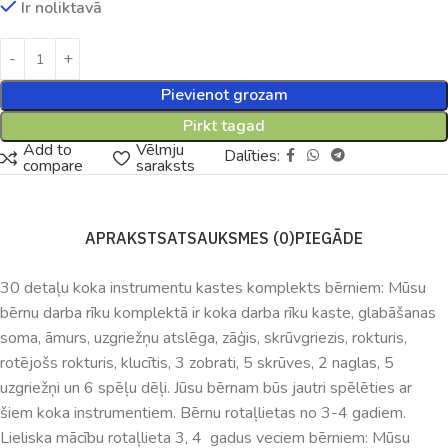
Ir noliktavā
Pievienot grozam
Pirkt tagad
Add to
Vēlmju
Dalīties:
compare
saraksts
APRAKSTS
ATSAUKSMES (0)
PIEGĀDE
30 detaļu koka instrumentu kastes komplekts bērniem: Mūsu
bērnu darba rīku komplektā ir koka darba rīku kaste, glabāšanas
soma, āmurs, uzgriežņu atslēga, zāģis, skrūvgriezis, rokturis,
rotējošs rokturis, klucītis, 3 zobrati, 5 skrūves, 2 naglas, 5
uzgriežņi un 6 spēļu dēļi. Jūsu bērnam būs jautri spēlēties ar
šiem koka instrumentiem. Bērnu rotaļlietas no 3-4 gadiem.
Lieliska mācību rotaļlieta 3, 4 gadus veciem bērniem: Mūsu