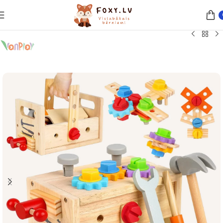
Sākums
Rotaļlietas
Montessori attīstošās rotaļlietas