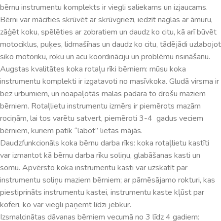
bērnu instrumentu komplekts ir viegli saliekams un izjaucams.
Bērni var mācīties skrūvēt ar skrūvgriezi, iedzīt naglas ar āmuru,
zāģēt koku, spēlēties ar zobratiem un daudz ko citu, kā arī būvēt
motociklus, puķes, lidmašīnas un daudz ko citu, tādējādi uzlabojot
sīko motoriku, roku un acu koordināciju un problēmu risināšanu.
Augstas kvalitātes koka rotaļu rīki bērniem: mūsu koka
instrumentu komplekti ir izgatavoti no masīvkoka. Gludā virsma ir
bez urbumiem, un noapaļotās malas padara to drošu maziem
bērniem. Rotaļlietu instrumentu izmērs ir piemērots mazām
rociņām, lai tos varētu satvert, piemēroti 3-4 gadus veciem
bērniem, kuriem patīk “labot” lietas mājās.
Daudzfunkcionāls koka bērnu darba rīks: koka rotaļlietu kastīti
var izmantot kā bērnu darba rīku soliņu, glabāšanas kasti un
somu. Apvērsto koka instrumentu kasti var uzskatīt par
instrumentu soliņu maziem bērniem; ar pārnēsājamo rokturi, kas
piestiprināts instrumentu kastei, instrumentu kaste kļūst par
koferi, ko var viegli paņemt līdzi jebkur.
Izsmalcinātas dāvanas bērniem vecumā no 3 līdz 4 gadiem: