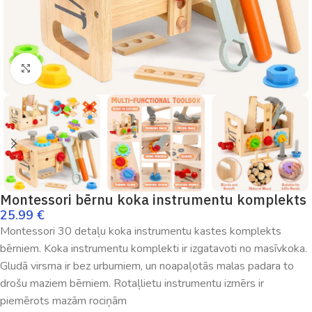
Palielināt
Montessori bērnu koka instrumentu komplekts
25.99
€
Montessori 30 detaļu koka instrumentu kastes komplekts
bērniem. Koka instrumentu komplekti ir izgatavoti no masīvkoka.
Gludā virsma ir bez urbumiem, un noapaļotās malas padara to
drošu maziem bērniem. Rotaļlietu instrumentu izmērs ir
piemērots mazām rociņām