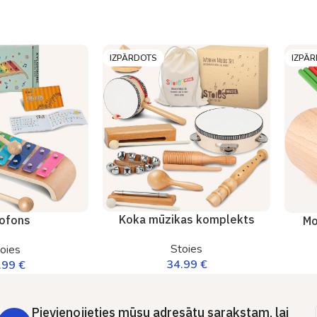
IZPĀRDOTS
IZPĀ
Koka mūzikas komplekts
lofons
Mo
Stoies
oies
34.99
€
.99
€
Pievienojieties mūsu adresātu sarakstam, lai