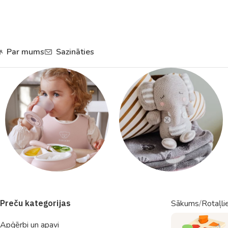
Par mums
Sazināties
Trauki un
Rotaļlietas
Preču kategorijas
Sākums
Rotaļli
piederumi
Apģērbi un apavi