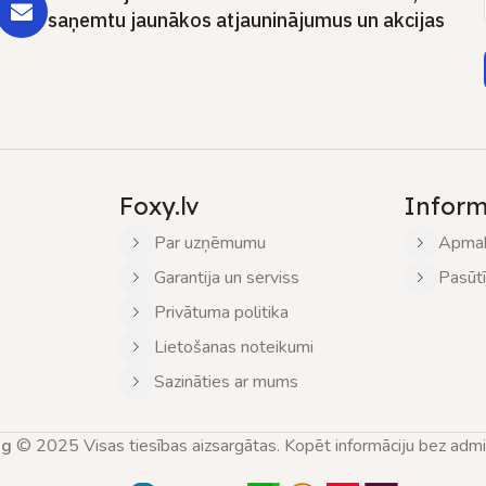
saņemtu jaunākos atjauninājumus un akcijas
Foxy.lv
Inform
Par uzņēmumu
Apmak
Garantija un serviss
Pasūt
Privātuma politika
Lietošanas noteikumi
Sazināties ar mums
ng
© 2025 Visas tiesības aizsargātas. Kopēt informāciju bez adminis