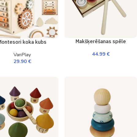
Makšķerēšanas spēle
Montesori koka kubs
44.99
€
VanPlay
29.90
€