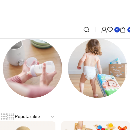
0
Autiņbiksītes,
Barošana
autiņi, salvetes