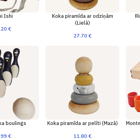
i Ishi
Koka piramīda ar odziņām
R
(Lielā)
.20
€
27.70
€
ka boulings
Koka piramīda ar pelīti (Mazā)
Monte
.99
€
11.80
€