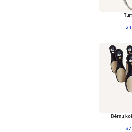
Tum
24
Bērnu ko
37