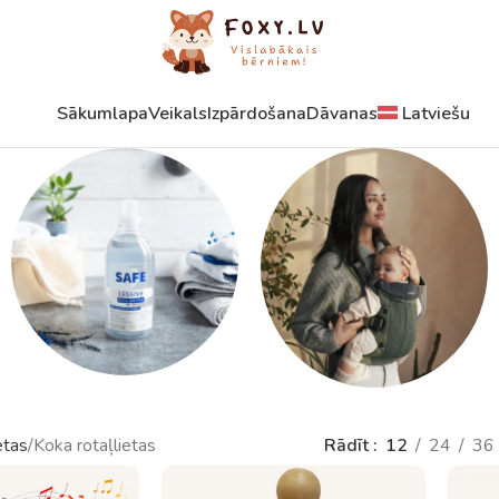
Sākumlapa
Veikals
Izpārdošana
Dāvanas
Latviešu
Mazgāšanas
Ķengursomas un
etas
Koka rotaļlietas
Rādīt
12
24
36
līdzekļi
piederumi