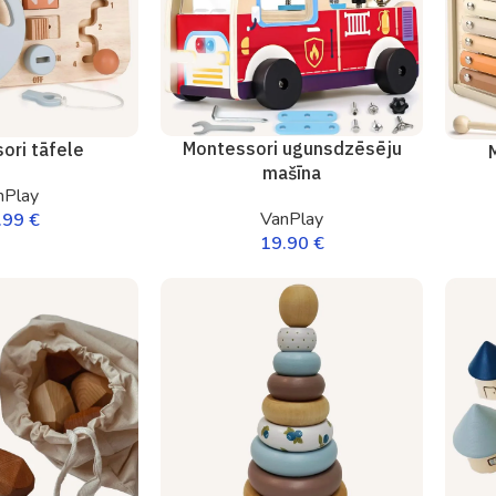
Montessori ugunsdzēsēju
ori tāfele
mašīna
nPlay
VanPlay
.99
€
19.90
€