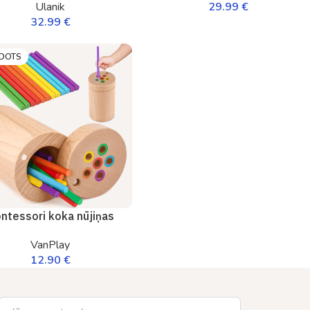
Ulanik
29.99
€
32.99
€
RDOTS
ntessori koka nūjiņas
VanPlay
12.90
€