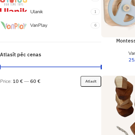
Ulanik
1
VanPlay
6
Montess
Va
Atlasīt pēc cenas
25
Price:
10 €
—
60 €
Atlasīt