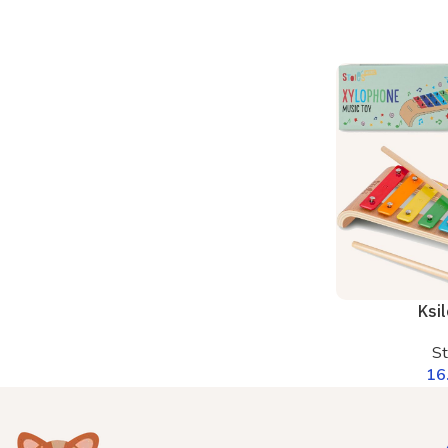
Ksi
St
16