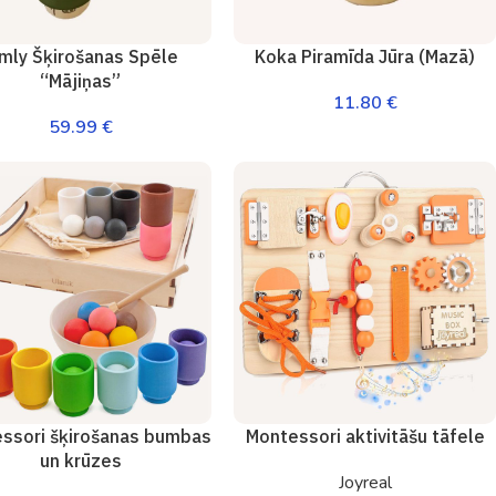
imly Šķirošanas Spēle
Koka Piramīda Jūra (Mazā)
“Mājiņas”
11.80
€
59.99
€
ssori šķirošanas bumbas
Montessori aktivitāšu tāfele
un krūzes
Joyreal