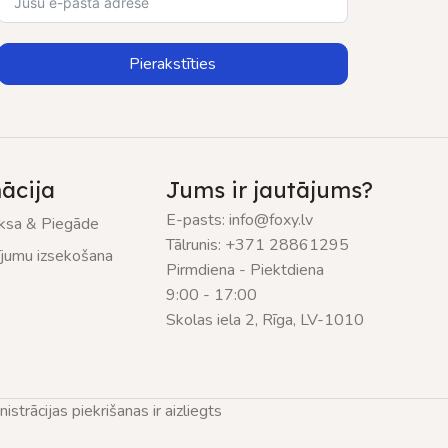
Pierakstīties
ācija
Jums ir jautājums?
E-pasts: info@foxy.lv
sa & Piegāde
Tālrunis: +371 28861295
ījumu izsekošana
Pirmdiena - Piektdiena
9:00 - 17:00
Skolas iela 2, Rīga, LV-1010
trācijas piekrišanas ir aizliegts