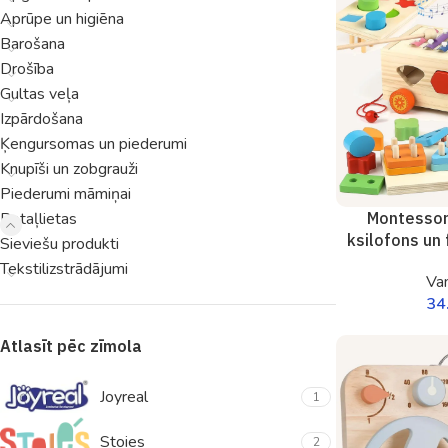
Aprūpe un higiēna
Barošana
Drošība
Gultas veļa
Izpārdošana
Ķengursomas un piederumi
Knupīši un zobgrauži
Piederumi māmiņai
Rotaļlietas
Montessor
ksilofons un 
Sieviešu produkti
Tekstilizstrādājumi
Va
34
Atlasīt pēc zīmola
Joyreal
1
Stoies
2