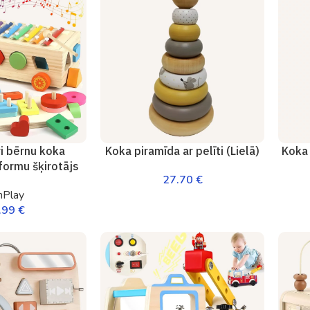
i bērnu koka
Koka piramīda ar pelīti (Lielā)
Koka 
formu šķirotājs
27.70
€
nPlay
.99
€