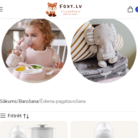
Trauki un piederumi
Rotaļlietas
Sākums
Barošana
Ēdiena pagatavošana
23 preces
121 preces
Filtrēt