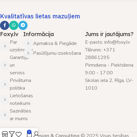
Kvalitatīvas lietas mazuļiem
Foxy.lv
Informācija
Jums ir jautājums?
Par
E-pasts: info@foxy.lv
Apmaksa & Piegāde
uzņēmumu
Tālrunis: +371
Pasūtījumu izsekošana
Garantija
28861295
un
Pirmdiena - Piektdiena
serviss
9:00 - 17:00
Privātuma
Skolas iela 2, Rīga, LV-
politika
1010
Lietošanas
noteikumi
Sazināties
ar mums
0
SIA Nordic Design & Consulting
© 2025 Visas tiesības