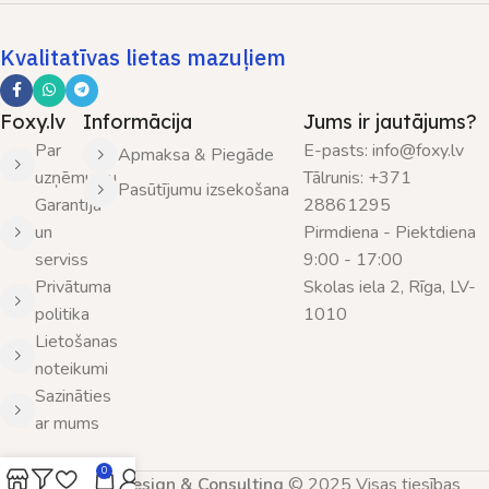
Kvalitatīvas lietas mazuļiem
Foxy.lv
Informācija
Jums ir jautājums?
Par
E-pasts: info@foxy.lv
Apmaksa & Piegāde
uzņēmumu
Tālrunis: +371
Pasūtījumu izsekošana
Garantija
28861295
un
Pirmdiena - Piektdiena
serviss
9:00 - 17:00
Privātuma
Skolas iela 2, Rīga, LV-
politika
1010
Lietošanas
noteikumi
Sazināties
ar mums
0
SIA Nordic Design & Consulting
© 2025 Visas tiesības