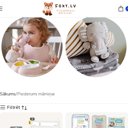
Trauki un piederumi
Rotaļlietas
Sākums
Piederumi māmiņai
23 preces
121 preces
Filtrēt