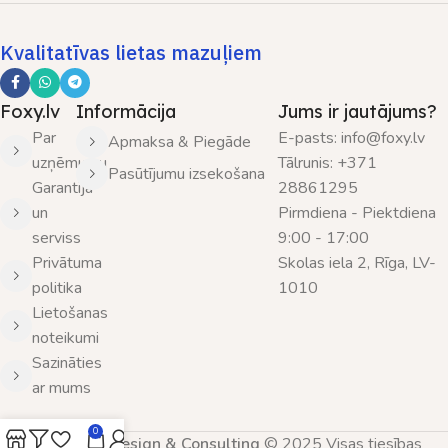
Kvalitatīvas lietas mazuļiem
Foxy.lv
Informācija
Jums ir jautājums?
Par
E-pasts: info@foxy.lv
Apmaksa & Piegāde
uzņēmumu
Tālrunis: +371
Pasūtījumu izsekošana
Garantija
28861295
un
Pirmdiena - Piektdiena
serviss
9:00 - 17:00
Privātuma
Skolas iela 2, Rīga, LV-
politika
1010
Lietošanas
noteikumi
Sazināties
ar mums
0
SIA Nordic Design & Consulting
© 2025 Visas tiesības