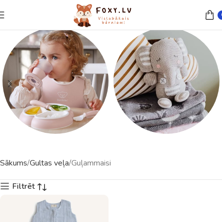
Trauki un piederumi
Rotaļlietas
Sākums
Gultas veļa
Guļammaisi
23 preces
121 preces
Filtrēt