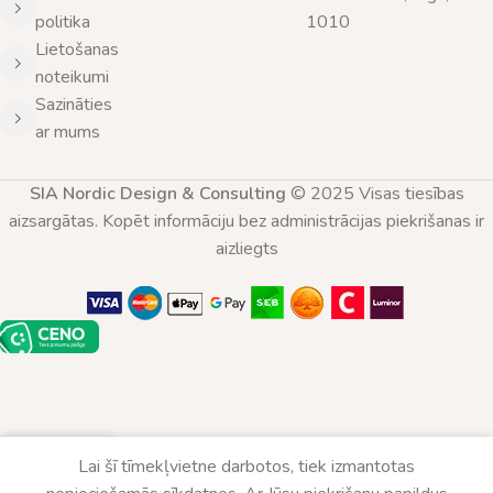
politika
1010
Lietošanas
noteikumi
Sazināties
ar mums
SIA Nordic Design & Consulting
© 2025 Visas tiesības
aizsargātas. Kopēt informāciju bez administrācijas piekrišanas ir
aizliegts
0
Lai šī tīmekļvietne darbotos, tiek izmantotas
Veikals
Vēlmju saraksts
Grozs
Mans konts