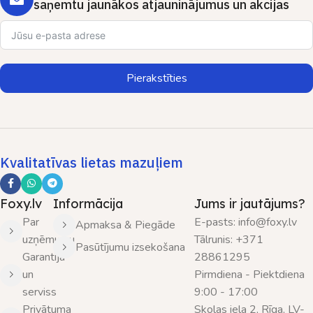
saņemtu jaunākos atjauninājumus un akcijas
Pierakstīties
Kvalitatīvas lietas mazuļiem
Foxy.lv
Informācija
Jums ir jautājums?
Par
E-pasts: info@foxy.lv
Apmaksa & Piegāde
uzņēmumu
Tālrunis: +371
Pasūtījumu izsekošana
Garantija
28861295
un
Pirmdiena - Piektdiena
serviss
9:00 - 17:00
Privātuma
Skolas iela 2, Rīga, LV-