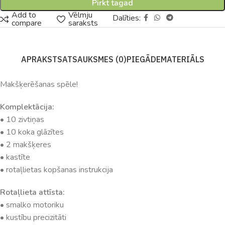
Pirkt tagad
Add to
Vēlmju
Dalīties:
compare
saraksts
APRAKSTS
ATSAUKSMES (0)
PIEGĀDE
MATERIĀLS
Makšķerēšanas spēle!
Komplektācija:
• 10 zivtiņas
• 10 koka glāzītes
• 2 makšķeres
• kastīte
• rotaļlietas kopšanas instrukcija
Rotaļlieta attīsta:
• smalko motoriku
• kustību precizitāti