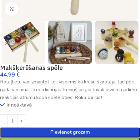
Palielināt
Makšķerēšanas spēle
44.99
€
Rotaļlietu var izmantot ilgi, vispirms kā krāsu šķirotāju, tad pēc
gada vecuma – koordinācijas treniņš un jau tuvāk diviem gadiem
reakcijas ātrumu kopā spēlējoties.
Roku darbs!
Ir noliktavā
Pievienot grozam